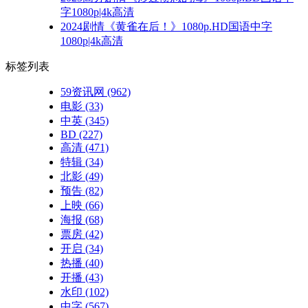
字1080p|4k高清
2024剧情《黄雀在后！》1080p.HD国语中字
1080p|4k高清
标签列表
59资讯网
(962)
电影
(33)
中英
(345)
BD
(227)
高清
(471)
特辑
(34)
北影
(49)
预告
(82)
上映
(66)
海报
(68)
票房
(42)
开启
(34)
热播
(40)
开播
(43)
水印
(102)
中字
(567)