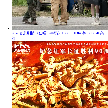
2026喜剧剧情《狂唱下半场》1080p.HD中字1080p|4k高
清