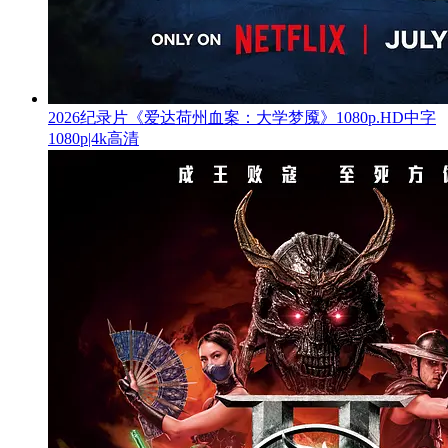
2026纪录片《爱达荷州血案：大学梦魇》1080p.HD中字
1080p|4k高清