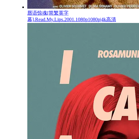
唇语惊魂[简繁英字
幕].Read.My.Lips.2001.1080p1080p|4k高清