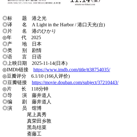
◎标 题 港之光
◎译 名 A Light in the Harbor / 港口天光(台)
◎片 名 港のひかり
◎年 代 2025
◎产 地 日本
◎类 别 剧情
◎语 言 日语
◎上映日期 2025-11-14(日本)
◎IMDb链接
https://www.imdb.com/title/tt38754035/
◎豆瓣评分 6.1/10 (166人评价)
◎豆瓣链接
https://movie.douban.com/subject/37210443/
◎片 长 118分钟
◎导 演 藤井道人
◎编 剧 藤井道人
◎演 员 馆博
尾上真秀
真荣田乡敦
黑岛结菜
斋藤工