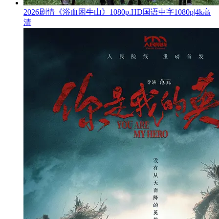
2026剧情《浴血困牛山》1080p.HD国语中字1080p|4k高
清