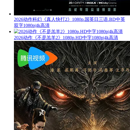
2026动作科幻《真人快打2》1080p.国英日三语.BD中英
双字1080p|4k高清
2026动作《不是羔羊2》1080p.HD中字1080p|4k高清