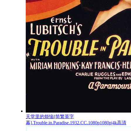
天堂里的烦恼[简繁英字
幕].Trouble.in.Paradise.1932.CC.1080p1080p|4k高清