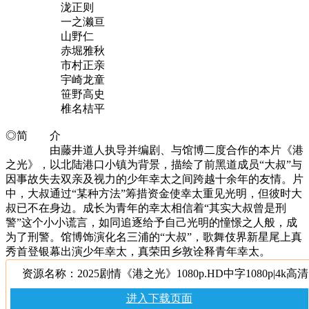
泷正则
一之濑亘
山野仁
赤堀雅秋
市村正亲
宇崎龙童
笹野高史
椎名桔平
◎简 介
由藤井道人执导并编剧、与馆博二度合作的本片《港
之光》，以北陆港口小镇为背景，描绘了前黑道成员“大叔”与
因事故失去双亲及视力的少年幸太之间跨越十余年的友情。片
中，大叔通过“某种方法”筹措资金使幸太重见光明，但彼时大
叔已不在身边。成长为青年的幸太相信着“其实大叔曾是刑
警”这个小小谎言，如同追逐给予自己光明的憧憬之人般，成
为了刑警。馆博饰演化名三浦的“大叔”，歌舞伎界新星尾上真
秀首登银幕出演少年幸太，真荣田乡敦诠释青年幸太。
资源名称：2025剧情《港之光》1080p.HD中字1080p|4k高清
进入下载页面