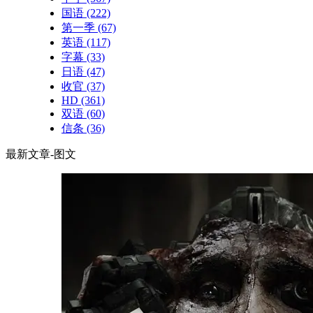
国语
(222)
第一季
(67)
英语
(117)
字幕
(33)
日语
(47)
收官
(37)
HD
(361)
双语
(60)
信条
(36)
最新文章-图文