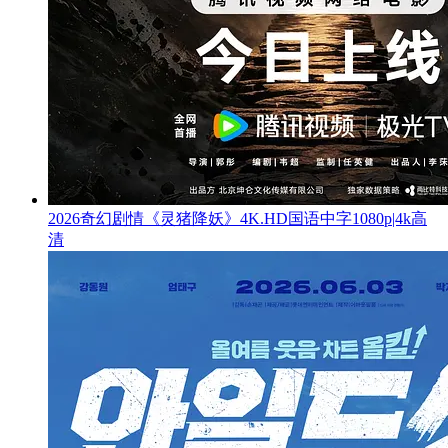
2026奇幻剧情《灵猪降妖》4K.HD国语中字1080p|4k高
清