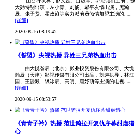
由吕行执导，赵又廷、白敬亭、乔欣领衔主演，魏
大勋特别出演，左小青、刘畅、郝平友情出演，庞瀚
辰、张子贤、霍政谚等实力派演员倾情加盟主演的......
[详细]
2020-09-16 08:19:45
《誓盟》央视热播 异姓三兄弟热血出击
由大悦瀚辰（北京）影业投资股份有限公司、大悦
瀚辰（天津）影视传媒有限公司出品，刘涛执导，林江
国、王骏毅、钱泳辰、高明、唐妤萌等主演的电视......
[详细]
2020-09-15 08:53:57
《青青子衿》热播 范世錡拉开复仇序幕甜虐猎
心