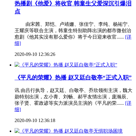
热播剧《他爱》将收官 韩童生父爱深沉引爆泪
点
由宋茜、郑恺、卢靖姗、张佳宁、李纯、杨祐宁、
王耀庆等联合主演，韩童生特别助阵出演的都市微创治
愈剧《他其实没有那么爱你》将于今日迎来收官......
[详
细]
2020-09-10 12:36:26
《平凡的荣耀》热播 赵又廷白敬亭“正式入职”
讯 由吕行执导，赵又廷、白敬亭、乔欣领衔主演，魏大
勋特别出演，左小青、刘畅、郝平友情出演，庞瀚辰、
张子贤、霍政谚等实力派演员主演的《平凡的荣......
[详
细]
2020-09-10 12:36:18