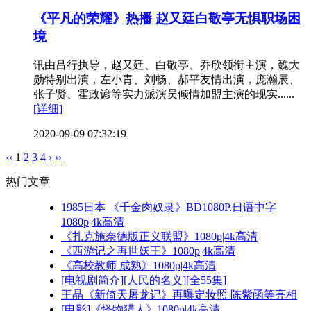
《平凡的荣耀》热播 赵又廷白敬亭无惧职场困
境
讯由吕行执导，赵又廷、白敬亭、乔欣领衔主演，魏大
勋特别出演，左小青、刘畅、郝平友情出演，庞瀚辰、
张子贤、霍政谚等实力派演员倾情加盟主演的现实......
[详细]
2020-09-09 07:32:19
‹‹
1
2
3
4
›
››
热门文章
1985日本 《千金肉奴隶》BD1080P.日语中字
1080p|4k高清
《扎克施奈德版正义联盟》1080p|4k高清
《西游记之再世妖王》1080p|4k高清
《高校教师 成熟》1080p|4k高清
[电视剧简介][人民的名义][全55集]
王晶《新倚天屠龙记》再曝定妆照 陈紫函等亮相
[电影]《怪物猎人》1080p|4k高清