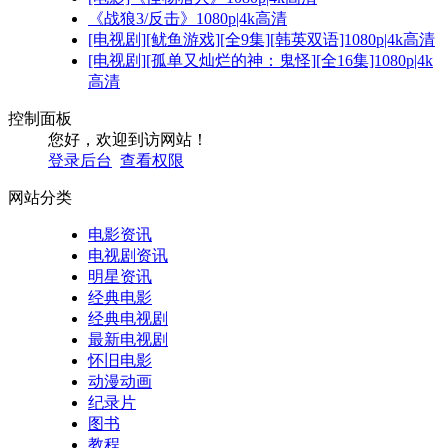
《战狼3/反击》1080p|4k高清
[电视剧][鱿鱼游戏][全9集][韩英双语]1080p|4k高清
[电视剧][孤单又灿烂的神：鬼怪][全16集]1080p|4k
高清
控制面板
您好，欢迎到访网站！
登录后台
查看权限
网站分类
电影资讯
电视剧资讯
明星资讯
经典电影
经典电视剧
最新电视剧
怀旧电影
动漫动画
纪录片
图书
教程