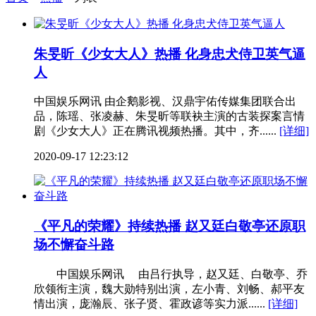
朱旻昕《少女大人》热播 化身忠犬侍卫英气逼
人
中国娱乐网讯 由企鹅影视、汉鼎宇佑传媒集团联合出
品，陈瑶、张凌赫、朱旻昕等联袂主演的古装探案言情
剧《少女大人》正在腾讯视频热播。其中，齐......
[详细]
2020-09-17 12:23:12
《平凡的荣耀》持续热播 赵又廷白敬亭还原职
场不懈奋斗路
中国娱乐网讯 由吕行执导，赵又廷、白敬亭、乔
欣领衔主演，魏大勋特别出演，左小青、刘畅、郝平友
情出演，庞瀚辰、张子贤、霍政谚等实力派......
[详细]