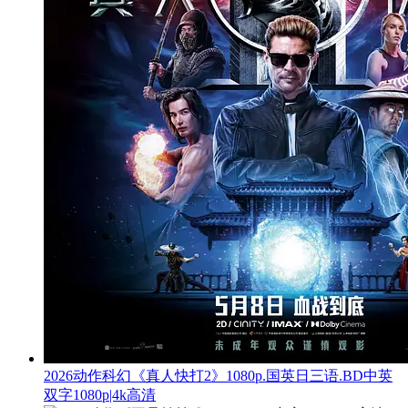
2026动作科幻《真人快打2》1080p.国英日三语.BD中英
双字1080p|4k高清