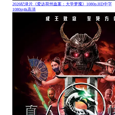
2026纪录片《爱达荷州血案：大学梦魇》1080p.HD中字
1080p|4k高清