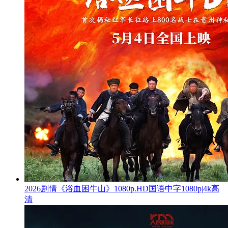
2026剧情《浴血困牛山》1080p.HD国语中字1080p|4k高
清