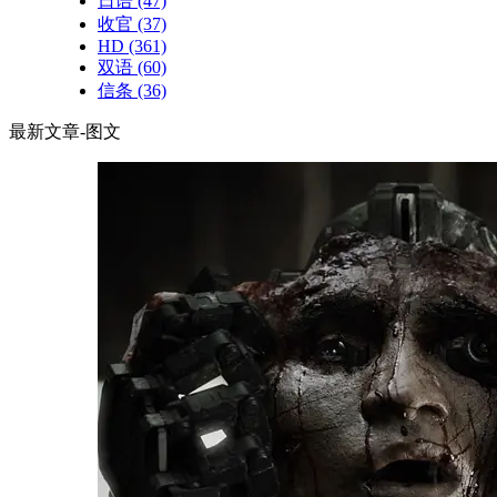
日语
(47)
收官
(37)
HD
(361)
双语
(60)
信条
(36)
最新文章-图文