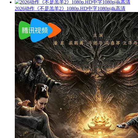
2026动作《不是羔羊2》1080p.HD中字1080p|4k高清