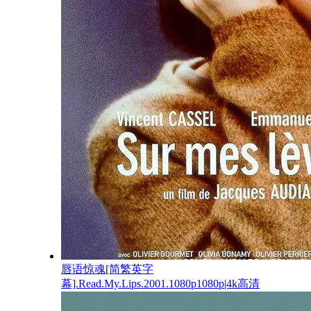
唇语惊魂[简繁英字
幕].Read.My.Lips.2001.1080p1080p|4k高清