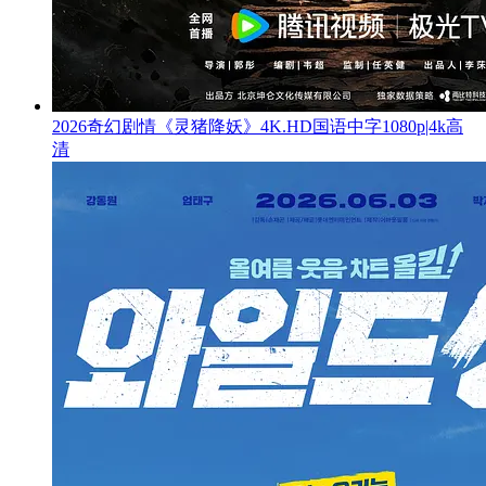
2026奇幻剧情《灵猪降妖》4K.HD国语中字1080p|4k高
清