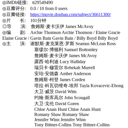
◎IMDb链接: tt29549490
◎豆瓣评分: 0.0 / 10 from 0 users
◎豆瓣链接:
https://movie.douban.com/subject/36611300/
◎片 长: 101分钟
◎导 演: 詹姆斯·麦卡沃伊 James McAvoy
◎编 剧: Archie Thomson Archie Thomson / Elaine Gracie
Elaine Gracie / Gavin Bain Gavin Bain / Billy Boyd Billy Boyd
◎主 演: 谢默斯·麦克莱恩·罗斯 Seamus McLean Ross
塞缪尔·博顿利 Samuel Bottomley
詹姆斯·麦卡沃伊 James McAvoy
露西·哈利迪 Lucy Halliday
瑞贝卡·穆雷尔 Rebekah Murrell
安珀·安德森 Amber Anderson
詹姆斯·柯登 James Corden
塔拉·科瓦切维奇-埃邦 Tayla Kovacevic-Ebong
大卫·威茨 David Witts
约翰·斯库高尔 John Scougall
大卫·戈伦 David Goren
Chloe Anais Hunt Chloe Anais Hunt
Romany Shaw Romany Shaw
Jennifer Winn Jennifer Winn
Tony Bittner-Collins Tony Bittner-Collins