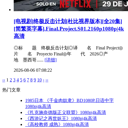
[电视剧]终极反击计划[杜比视界版本][全20集]
[简繁英字幕].Final.Project.S01.2160p1080p|4k
高清
◎标 题 终极反击计划◎译 名 Final Project◎
片 名 Proyecto Final◎年 代 2026◎产
地 墨西哥......
[详细]
2026-08-06 07:08:22
‹‹
1
2
3
4
5
6
7
8
9
10
›
››
热门文章
1985日本 《千金肉奴隶》BD1080P.日语中字
1080p|4k高清
《扎克施奈德版正义联盟》1080p|4k高清
《西游记之再世妖王》1080p|4k高清
《高校教师 成熟》1080p|4k高清