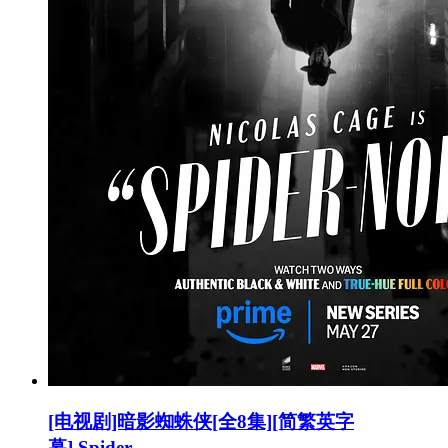
[电视剧]暗影蜘蛛侠[全8集][简繁英字
幕].Spider-