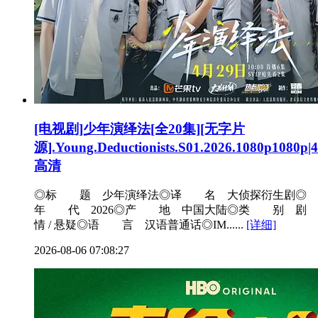
[电视剧]少年演绎法[全20集][无字片
源].Young.Deductionists.S01.2026.1080p1080p|
高清
◎标 题 少年演绎法◎译 名 大侦探衍生剧◎
年 代 2026◎产 地 中国大陆◎类 别 剧
情 / 悬疑◎语 言 汉语普通话◎IM......
[详细]
2026-08-06 07:08:27