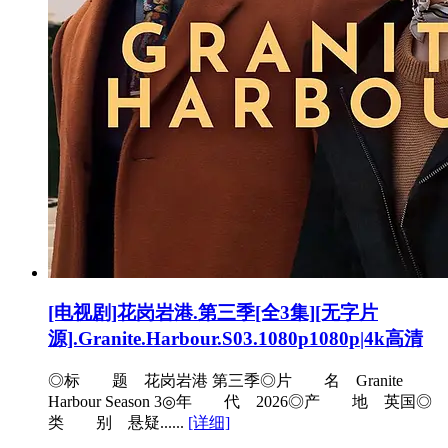
[电视剧]花岗岩港.第三季[全3集][无字片
源].Granite.Harbour.S03.1080p1080p|4k高清
◎标 题 花岗岩港 第三季◎片 名 Granite
Harbour Season 3◎年 代 2026◎产 地 英国◎
类 别 悬疑......
[详细]