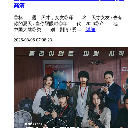
高清
◎标 题 天才，女友◎译 名 天才女友 / 去有
你的夏天 / 当你耀眼时◎年 代 2026◎产 地
中国大陆◎类 别 剧情 / 爱......
[详细]
2026-08-06 07:08:23