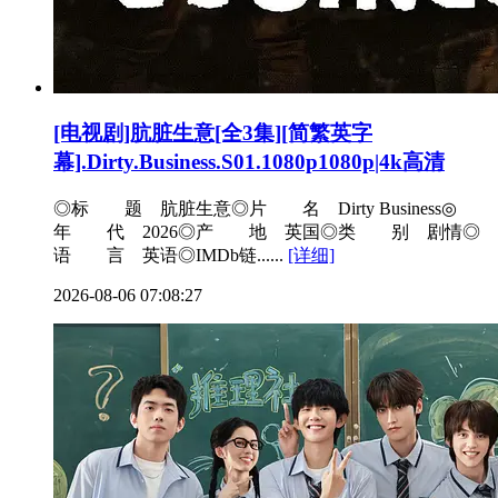
[电视剧]肮脏生意[全3集][简繁英字
幕].Dirty.Business.S01.1080p1080p|4k高清
◎标 题 肮脏生意◎片 名 Dirty Business◎
年 代 2026◎产 地 英国◎类 别 剧情◎
语 言 英语◎IMDb链......
[详细]
2026-08-06 07:08:27