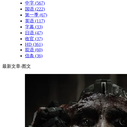
中字
(567)
国语
(222)
第一季
(67)
英语
(117)
字幕
(33)
日语
(47)
收官
(37)
HD
(361)
双语
(60)
信条
(36)
最新文章-图文