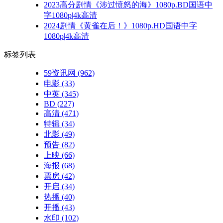
2023高分剧情《涉过愤怒的海》1080p.BD国语中
字1080p|4k高清
2024剧情《黄雀在后！》1080p.HD国语中字
1080p|4k高清
标签列表
59资讯网
(962)
电影
(33)
中英
(345)
BD
(227)
高清
(471)
特辑
(34)
北影
(49)
预告
(82)
上映
(66)
海报
(68)
票房
(42)
开启
(34)
热播
(40)
开播
(43)
水印
(102)