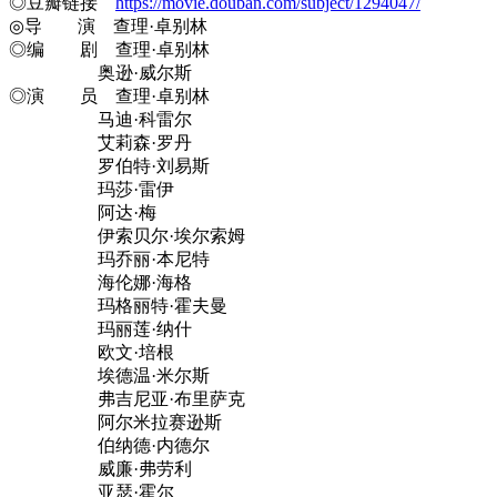
◎豆瓣链接
https://movie.douban.com/subject/1294047/
◎导 演 查理·卓别林
◎编 剧 查理·卓别林
奥逊·威尔斯
◎演 员 查理·卓别林
马迪·科雷尔
艾莉森·罗丹
罗伯特·刘易斯
玛莎·雷伊
阿达·梅
伊索贝尔·埃尔索姆
玛乔丽·本尼特
海伦娜·海格
玛格丽特·霍夫曼
玛丽莲·纳什
欧文·培根
埃德温·米尔斯
弗吉尼亚·布里萨克
阿尔米拉赛逊斯
伯纳德·内德尔
威廉·弗劳利
亚瑟·霍尔