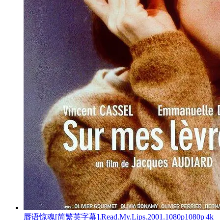
唇语惊魂[简繁英字幕].Read.My.Lips.2001.1080p1080p|4k