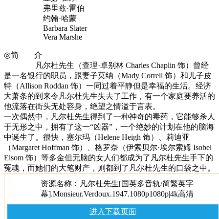
弗里兹·雷伯
约翰·哈蒙
Barbara Slater
Vera Marshe
◎简 介
凡尔杜先生（查理·卓别林 Charles Chaplin 饰）曾经
是一名银行的职员，跟妻子莫纳（Mady Correll 饰）和儿子皮
特（Allison Roddan 饰）一同过着平静但是幸福的生活。经济
大萧条的到来令凡尔杜先生失去了工作，有一个家庭要养活的
他流落在街头无处容身，绝望之情溢于言表。
一次偶然中，凡尔杜先生得到了一种神奇的毒药，它能够杀人
于无形之中，拥有了这一“凶器”，一个绝妙的计划在他的脑海
中诞生了。很快，塞尔玛（Helene Heigh 饰）、莉迪亚
（Margaret Hoffman 饰）、格罗奈（伊索贝尔·埃尔索姆 Isobel
Elsom 饰）等多金但无脑的女人们都成为了凡尔杜先生手下的
冤魂，而她们的大笔财产，则都到了凡尔杜先生的口袋之中。
资源名称：凡尔杜先生[国英多音轨/简繁英字
幕].Monsieur.Verdoux.1947.1080p1080p|4k高清
进入下载页面