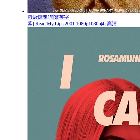
唇语惊魂[简繁英字
幕].Read.My.Lips.2001.1080p1080p|4k高清