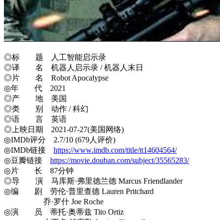
◎标 题 人工智能启示录
◎译 名 机器人启示录 / 机器人末日
◎片 名 Robot Apocalypse
◎年 代 2021
◎产 地 美国
◎类 别 动作 / 科幻
◎语 言 英语
◎上映日期 2021-07-27(美国网络)
◎IMDb评分 2.7/10 (679人评价)
◎IMDb链接
https://www.imdb.com/title/tt14604564/
◎豆瓣链接
https://movie.douban.com/subject/35565283/
◎片 长 87分钟
◎导 演 马库斯·弗里德兰德 Marcus Friendlander
◎编 剧 劳伦·普里查德 Lauren Pritchard
乔·罗什 Joe Roche
◎演 员 蒂托·奥蒂兹 Tito Ortiz