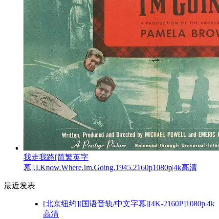
我走我路[简繁英字
幕].I.Know.Where.Im.Going.1945.2160p1080p|4k高清
最近发表
[北京纽约][国语音轨/中文字幕][4K-2160P]1080p|4k
高清