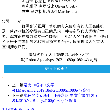
杰西卡·钱塞勒 Jessica Chancellor
奥利维亚·克罗斯比 Olivia Crosby
杰夫·马尔切莱塔 Jeff Marchelletta
◎简 介
一群黑客试图用计算机病毒入侵所有的人工智能机
器，使这些机器变得有自己的思想，并决定取代人类接管世
界。军方正在努力建立一个能够阻止机器人的电磁脉冲，他们
将不得不与其他黑客和末日预言者合作，远离机器人的雷达，
直到摧毁它们。
资源名称：人工智能启示录[中文字
幕].Robot.Apocalypse.2021.1080p1080p|4k高清
进入下载页面
上一篇
浴火巾帼2[中文字
幕].Mardaani.2.2019.BluRay.1080p1080p|4k高清
下一篇
疯狂的麦克斯4：狂暴之路[中文字幕/特效字
幕].2015.V2.Bluray.2160p1080p|4k高清
返回首页
返回频道