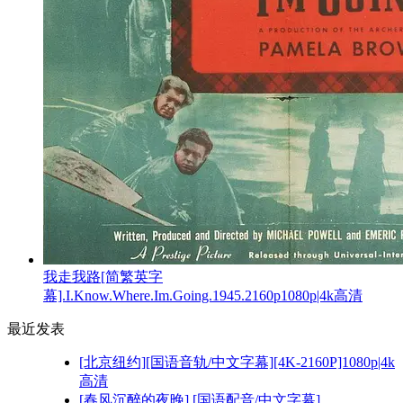
我走我路[简繁英字
幕].I.Know.Where.Im.Going.1945.2160p1080p|4k高清
最近发表
[北京纽约][国语音轨/中文字幕][4K-2160P]1080p|4k
高清
[春风沉醉的夜晚] [国语配音/中文字幕]