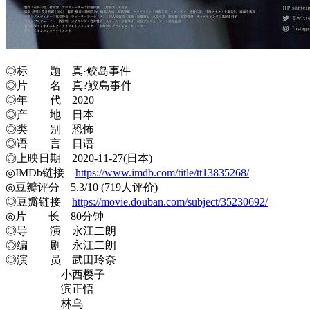
◎标 题 真·鲛岛事件
◎片 名 真?鮫島事件
◎年 代 2020
◎产 地 日本
◎类 别 恐怖
◎语 言 日语
◎上映日期 2020-11-27(日本)
◎IMDb链接
https://www.imdb.com/title/tt13835268/
◎豆瓣评分 5.3/10 (719人评价)
◎豆瓣链接
https://movie.douban.com/subject/35230692/
◎片 长 80分钟
◎导 演 永江二朗
◎编 剧 永江二朗
◎演 员 武田玲奈
小西樱子
滨正悟
林乌