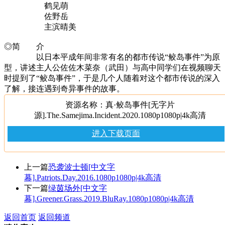
鹤见萌
佐野岳
主滨晴美
◎简 介
以日本平成年间非常有名的都市传说“鲛岛事件”为原
型，讲述主人公佐佐木菜奈（武田）与高中同学们在视频聊天
时提到了“鲛岛事件”，于是几个人随着对这个都市传说的深入
了解，接连遇到奇异事件的故事。
资源名称：真·鲛岛事件[无字片
源].The.Samejima.Incident.2020.1080p1080p|4k高清
进入下载页面
上一篇
恐袭波士顿[中文字
幕].Patriots.Day.2016.1080p1080p|4k高清
下一篇
绿茵场外[中文字
幕].Greener.Grass.2019.BluRay.1080p1080p|4k高清
返回首页
返回频道