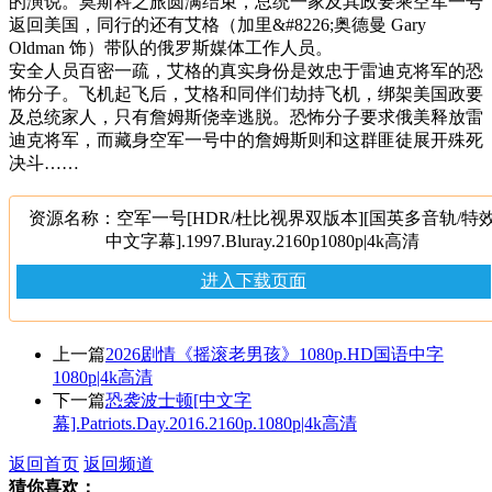
的演说。莫斯科之旅圆满结束，总统一家及其政要乘空军一号
返回美国，同行的还有艾格（加里&#8226;奥德曼 Gary
Oldman 饰）带队的俄罗斯媒体工作人员。
安全人员百密一疏，艾格的真实身份是效忠于雷迪克将军的恐
怖分子。飞机起飞后，艾格和同伴们劫持飞机，绑架美国政要
及总统家人，只有詹姆斯侥幸逃脱。恐怖分子要求俄美释放雷
迪克将军，而藏身空军一号中的詹姆斯则和这群匪徒展开殊死
决斗……
资源名称：空军一号[HDR/杜比视界双版本][国英多音轨/特
中文字幕].1997.Bluray.2160p1080p|4k高清
进入下载页面
上一篇
2026剧情《摇滚老男孩》1080p.HD国语中字
1080p|4k高清
下一篇
恐袭波士顿[中文字
幕].Patriots.Day.2016.2160p.1080p|4k高清
返回首页
返回频道
猜你喜欢：