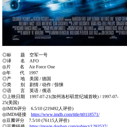
◎标 题 空军一号
◎译 名 AFO
◎片 名 Air Force One
◎年 代 1997
◎产 地 美国 / 德国
◎类 别 剧情 / 动作 / 惊悚
◎语 言 英语 / 俄语
◎上映日期 1997-07-21(加州洛杉矶世纪城首映) / 1997-07-
25(美国)
◎IMDb评分 6.5/10 (219492人评价)
◎IMDb链接
https://www.imdb.com/title/tt0118571/
◎豆瓣评分 7.5/10 (76115人评价)
◎豆瓣链接
https://movie.douban.com/subject/1293537/