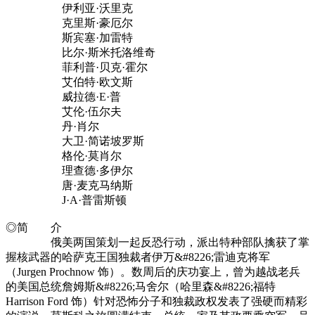
伊利亚·沃里克
克里斯·豪厄尔
斯宾塞·加雷特
比尔·斯米托洛维奇
菲利普·贝克·霍尔
艾伯特·欧文斯
威拉德·E·普
艾伦·伍尔夫
丹·肖尔
大卫·简诺坡罗斯
格伦·莫肖尔
理查德·多伊尔
唐·麦克马纳斯
J·A·普雷斯顿
◎简 介
俄美两国策划一起反恐行动，派出特种部队擒获了掌
握核武器的哈萨克王国独裁者伊万&#8226;雷迪克将军
（Jurgen Prochnow 饰）。数周后的庆功宴上，曾为越战老兵
的美国总统詹姆斯&#8226;马舍尔（哈里森&#8226;福特
Harrison Ford 饰）针对恐怖分子和独裁政权发表了强硬而精彩