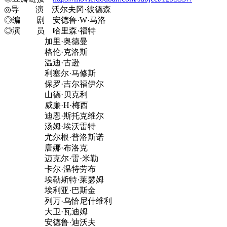
◎导 演 沃尔夫冈·彼德森
◎编 剧 安德鲁·W·马洛
◎演 员 哈里森·福特
加里·奥德曼
格伦·克洛斯
温迪·古逊
利塞尔·马修斯
保罗·吉尔福伊尔
山德·贝克利
威廉·H·梅西
迪恩·斯托克维尔
汤姆·埃沃雷特
尤尔根·普洛斯诺
唐娜·布洛克
迈克尔·雷·米勒
卡尔·温特劳布
埃勒斯特·莱瑟姆
埃利亚·巴斯金
列万·乌恰尼什维利
大卫·瓦迪姆
安德鲁·迪沃夫