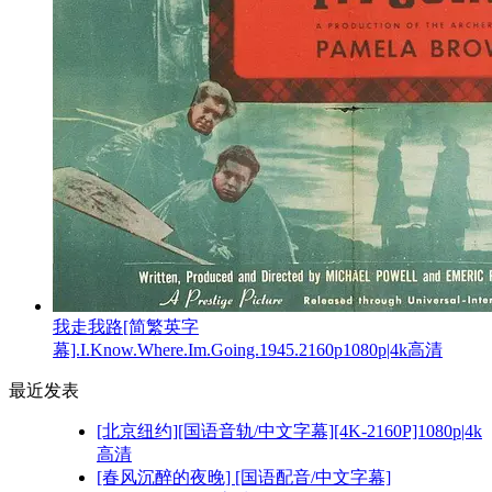
我走我路[简繁英字
幕].I.Know.Where.Im.Going.1945.2160p1080p|4k高清
最近发表
[北京纽约][国语音轨/中文字幕][4K-2160P]1080p|4k
高清
[春风沉醉的夜晚] [国语配音/中文字幕]