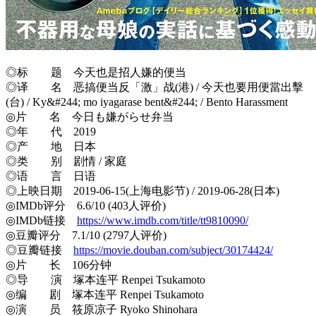
◎标 题 今天也是招人嫌的便当
◎译 名 恶搞便当反「激」战(港) / 今天也要用便當出擊
(台) / Ky&#244; mo iyagarase bent&#244; / Bento Harassment
◎片 名 今日も嫌がらせ弁当
◎年 代 2019
◎产 地 日本
◎类 别 剧情 / 家庭
◎语 言 日语
◎上映日期 2019-06-15(上海电影节) / 2019-06-28(日本)
◎IMDb评分 6.6/10 (403人评价)
◎IMDb链接
https://www.imdb.com/title/tt9810090/
◎豆瓣评分 7.1/10 (2797人评价)
◎豆瓣链接
https://movie.douban.com/subject/30174424/
◎片 长 106分钟
◎导 演 塚本连平 Renpei Tsukamoto
◎编 剧 塚本连平 Renpei Tsukamoto
◎演 员 筱原凉子 Ryoko Shinohara