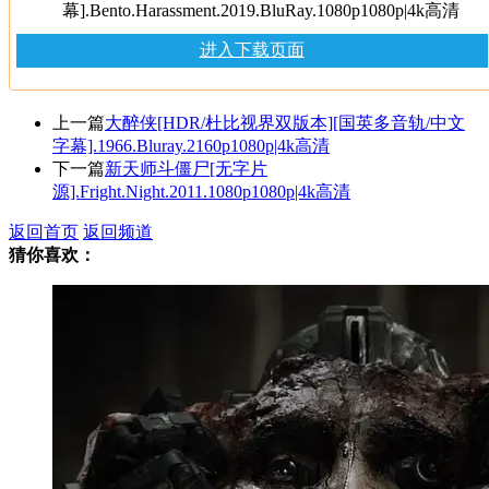
幕].Bento.Harassment.2019.BluRay.1080p1080p|4k高清
进入下载页面
上一篇
大醉侠[HDR/杜比视界双版本][国英多音轨/中文
字幕].1966.Bluray.2160p1080p|4k高清
下一篇
新天师斗僵尸[无字片
源].Fright.Night.2011.1080p1080p|4k高清
返回首页
返回频道
猜你喜欢：