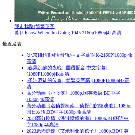
我走我路[简繁英字
幕].I.Know.Where.Im.Going.1945.2160p1080p|4k高清
最近发表
[北京纽约][国语音轨/中文字幕][4K-2160P]1080p|4k
高清
[春风沉醉的夜晚] [国语配音/中文字幕]
[1080P]1080p|4k高清
[圣洁酒徒的传奇] [简繁英字幕][1080P]1080p|4k高
清
高分动画《小飞侠》1080p.国英双语.BD中字
1080p|4k高清
高分动画《名侦探柯南：侦探们的镇魂歌》1080p.
国日双语.BD中字1080p|4k高清
2023高分剧情《涉过愤怒的海》1080p.BD国语中
字1080p|4k高清
2023恐怖惊悚《艾米利亚的孩子》1080p.BD中英