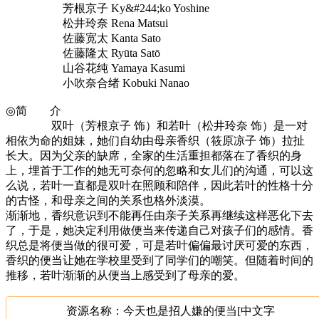
芳根京子 Ky&#244;ko Yoshine
松井玲奈 Rena Matsui
佐藤宽太 Kanta Sato
佐藤隆太 Ryūta Satō
山谷花纯 Yamaya Kasumi
小吹奈合绪 Kobuki Nanao
◎简 介
双叶（芳根京子 饰）和若叶（松井玲奈 饰）是一对
相依为命的姐妹，她们自幼由母亲香织（筱原凉子 饰）拉扯
长大。因为父亲的缺席，全家的生活重担都落在了香织的身
上，埋首于工作的她无可奈何的忽略和女儿们的沟通，可以这
么说，若叶一直都是双叶在照顾和陪伴，因此若叶的性格十分
的古怪，和母亲之间的关系也格外淡漠。
渐渐地，香织意识到不能再任由亲子关系再继续这样恶化下去
了，于是，她决定利用做便当来传递自己对孩子们的感情。香
织总是将便当做的很可爱，可是若叶偏偏最讨厌可爱的东西，
香织的便当让她在学校里受到了同学们的嘲笑。但随着时间的
推移，若叶渐渐的从便当上感受到了母亲的爱。
资源名称：今天也是招人嫌的便当[中文字