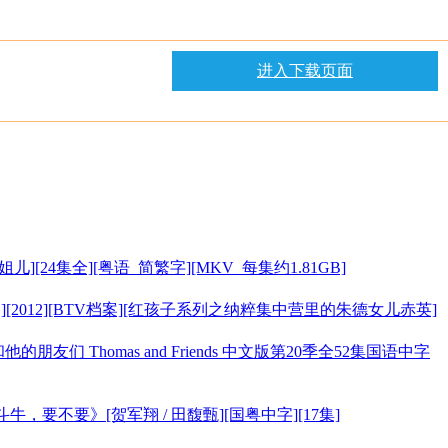
进入下载页面
[甜姐儿][24集全][粤语_简繁字][MKV_每集约1.81GB]
][2012][BTV档案][红孩子系列之纳粹集中营里的朱德女儿赤英]
的朋友们 Thomas and Friends 中文版第20季全52集国语中字
]《斗牛，要不要》[贺军翔 / 田馥甄][国粤中字][17集]