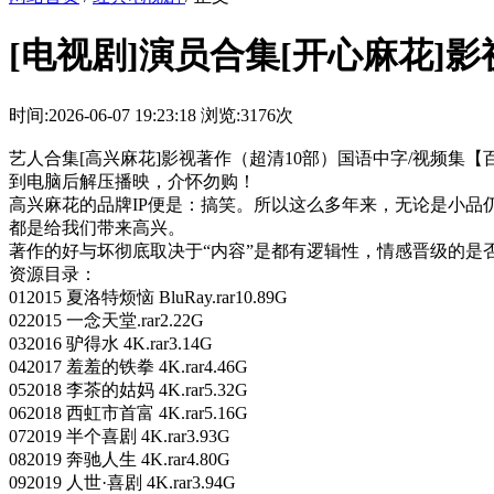
[电视剧]演员合集[开心麻花]影视
时间:2026-06-07 19:23:18
浏览:3176次
艺人合集[高兴麻花]影视著作（超清10部）国语中字/视频集【百
到电脑后解压播映，介怀勿购！
高兴麻花的品牌IP便是：搞笑。所以这么多年来，无论是小
都是给我们带来高兴。
著作的好与坏彻底取决于“内容”是都有逻辑性，情感晋级的
资源目录：
012015 夏洛特烦恼 BluRay.rar10.89G
022015 一念天堂.rar2.22G
032016 驴得水 4K.rar3.14G
042017 羞羞的铁拳 4K.rar4.46G
052018 李茶的姑妈 4K.rar5.32G
062018 西虹市首富 4K.rar5.16G
072019 半个喜剧 4K.rar3.93G
082019 奔驰人生 4K.rar4.80G
092019 人世·喜剧 4K.rar3.94G