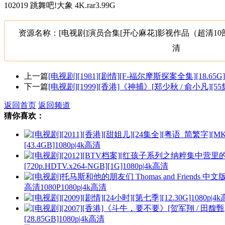
102019 跳舞吧!大象 4K.rar3.99G
资源名称：[电视剧]演员合集[开心麻花]影视作品（超清10部）
清
上一篇
[电视剧][1981][剧情][F-福尔摩斯探案全集][18.65G]
下一篇
[电视剧][1999][香港]《神捕》[郑少秋 / 俞小凡][55集][
返回首页
返回频道
猜你喜欢：
[43.4GB]1080p|4k高清
[720p.HDTV.x264-NGB][1G]1080p|4k高清
高清1080P1080p|4k高清
[28.85GB]1080p|4k高清