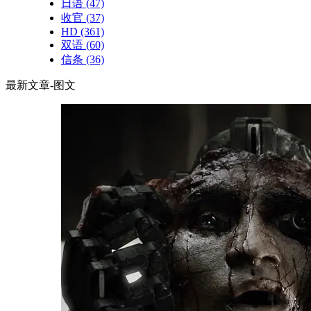
日语
(47)
收官
(37)
HD
(361)
双语
(60)
信条
(36)
最新文章-图文