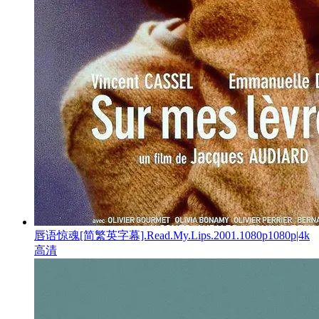
唇语惊魂[简繁英字幕].Read.My.Lips.2001.1080p1080p|4k
高清