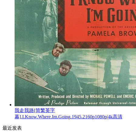
我走我路[简繁英字
幕].I.Know.Where.Im.Going.1945.2160p1080p|4k高清
最近发表