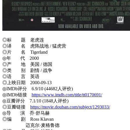
◎标 题 老虎连
◎译 名 虎阵战地 / 猛虎营
◎片 名 Tigerland
◎年 代 2000
◎产 地 美国 / 德国
◎类 别 剧情 / 战争
◎语 言 英语
◎上映日期 2000-09-13
◎IMDb评分 6.9/10 (44682人评价)
◎IMDb链接
https://www.imdb.com/title/tt0170691/
◎豆瓣评分 7.1/10 (1848人评价)
◎豆瓣链接
https://movie.douban.com/subject/1293033/
◎导 演 乔·舒马赫
◎编 剧 Ross Klavan
迈克尔·麦格鲁德