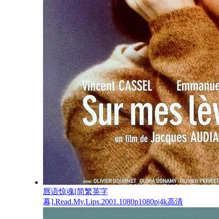
唇语惊魂[简繁英字
幕].Read.My.Lips.2001.1080p1080p|4k高清