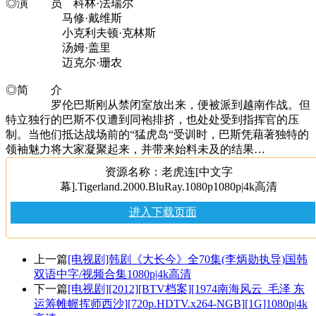
◎演 员 科林·法瑞尔
马修·戴维斯
小克利夫顿·克林斯
汤姆·盖里
迈克尔·珊农
◎简 介
罗伦巴斯刚从禁闭室放出来，便被派到越南作战。但
特立独行的巴斯不仅遭到同袍排挤，也处处受到指挥官的压
制。当他们抵达战场前的“猛虎岛“受训时，巴斯凭藉著独特的
领袖魅力将大家凝聚起来，并带来始料未及的结果…
资源名称：老虎连[中文字
幕].Tigerland.2000.BluRay.1080p1080p|4k高清
进入下载页面
上一篇
[电视剧]韩剧《大长今》全70集(李炳勋执导)国韩
双语中字/视频合集1080p|4k高清
下一篇
[电视剧][2012][BTV档案][1974南海风云_毛泽 东
运筹帷幄挥师西沙][720p.HDTV.x264-NGB][1G]1080p|4k