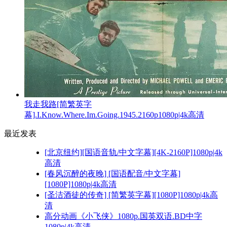
我走我路[简繁英字
幕].I.Know.Where.Im.Going.1945.2160p1080p|4k高清
最近发表
[北京纽约][国语音轨/中文字幕][4K-2160P]1080p|4k
高清
[春风沉醉的夜晚] [国语配音/中文字幕]
[1080P]1080p|4k高清
[圣洁酒徒的传奇] [简繁英字幕][1080P]1080p|4k高
清
高分动画《小飞侠》1080p.国英双语.BD中字
1080p|4k高清