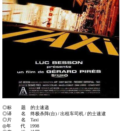
◎标 题 的士速递
◎译 名 终极杀阵(台) / 出租车司机 / 的士速逮
◎片 名 Taxi
◎年 代 1998