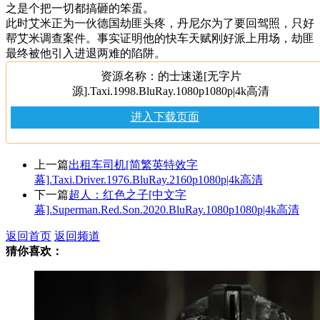
之是个把一切都搞砸的笨蛋。
此时艾米正为一伙德国劫匪头疼，丹尼尔为了要回驾照，只好
帮艾米调查案件。事实证明他的快车天赋刚好派上用场，劫匪
最终被他引入进退两难的陷阱。
资源名称：的士速递[无字片
源].Taxi.1998.BluRay.1080p1080p|4k高清
进入下载页面
上一篇
出租车司机[简繁英特效字
幕].Taxi.Driver.1976.BluRay.2160p1080p|4k高清
下一篇
超人：红色之子[中文字
幕].Superman.Red.Son.2020.BluRay.1080p1080p|4k高清
返回首页
返回频道
猜你喜欢：