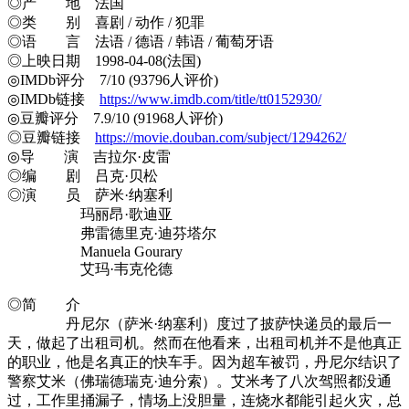
◎产 地 法国
◎类 别 喜剧 / 动作 / 犯罪
◎语 言 法语 / 德语 / 韩语 / 葡萄牙语
◎上映日期 1998-04-08(法国)
◎IMDb评分 7/10 (93796人评价)
◎IMDb链接
https://www.imdb.com/title/tt0152930/
◎豆瓣评分 7.9/10 (91968人评价)
◎豆瓣链接
https://movie.douban.com/subject/1294262/
◎导 演 吉拉尔·皮雷
◎编 剧 吕克·贝松
◎演 员 萨米·纳塞利
玛丽昂·歌迪亚
弗雷德里克·迪芬塔尔
Manuela Gourary
艾玛·韦克伦德
◎简 介
丹尼尔（萨米·纳塞利）度过了披萨快递员的最后一
天，做起了出租司机。然而在他看来，出租司机并不是他真正
的职业，他是名真正的快车手。因为超车被罚，丹尼尔结识了
警察艾米（佛瑞德瑞克·迪分索）。艾米考了八次驾照都没通
过，工作里捅漏子，情场上没胆量，连烧水都能引起火灾，总