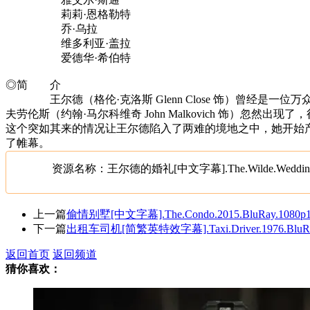
莉莉·恩格勒特
乔·乌拉
维多利亚·盖拉
爱德华·希伯特
◎简 介
王尔德（格伦·克洛斯 Glenn Close 饰）曾经是一位万众
夫劳伦斯（约翰·马尔科维奇 John Malkovich 饰）忽然
这个突如其来的情况让王尔德陷入了两难的境地之中，她开始
了帷幕。
资源名称：王尔德的婚礼[中文字幕].The.Wilde.Wedding.2
上一篇
偷情别墅[中文字幕].The.Condo.2015.BluRay.1080p
下一篇
出租车司机[简繁英特效字幕].Taxi.Driver.1976.BluRa
返回首页
返回频道
猜你喜欢：