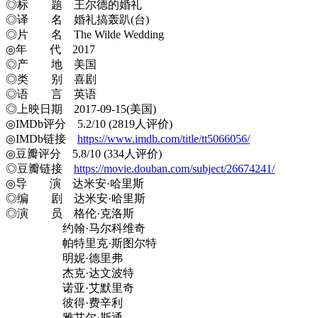
◎标 题 王尔德的婚礼
◎译 名 婚礼搞轰趴(台)
◎片 名 The Wilde Wedding
◎年 代 2017
◎产 地 美国
◎类 别 喜剧
◎语 言 英语
◎上映日期 2017-09-15(美国)
◎IMDb评分 5.2/10 (2819人评价)
◎IMDb链接
https://www.imdb.com/title/tt5066056/
◎豆瓣评分 5.8/10 (334人评价)
◎豆瓣链接
https://movie.douban.com/subject/26674241/
◎导 演 达米安·哈里斯
◎编 剧 达米安·哈里斯
◎演 员 格伦·克洛斯
约翰·马尔科维奇
帕特里克·斯图尔特
明妮·德里弗
杰克·达文波特
诺亚·艾默里奇
彼得·费辛利
雅艾尔·斯通