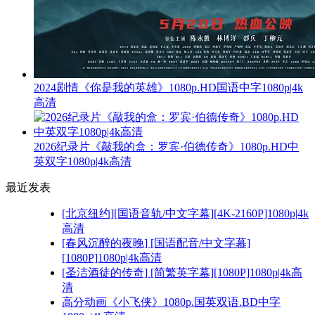
2024剧情《你是我的英雄》1080p.HD国语中字1080p|4k
高清
2026纪录片《敲我的盒：罗宾·伯德传奇》1080p.HD中
英双字1080p|4k高清
最近发表
[北京纽约][国语音轨/中文字幕][4K-2160P]1080p|4k
高清
[春风沉醉的夜晚] [国语配音/中文字幕]
[1080P]1080p|4k高清
[圣洁酒徒的传奇] [简繁英字幕][1080P]1080p|4k高
清
高分动画《小飞侠》1080p.国英双语.BD中字