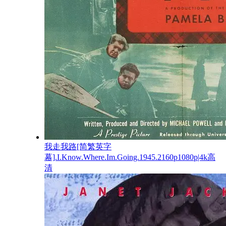
我走我路[简繁英字
幕].I.Know.Where.Im.Going.1945.2160p1080p|4k高
清