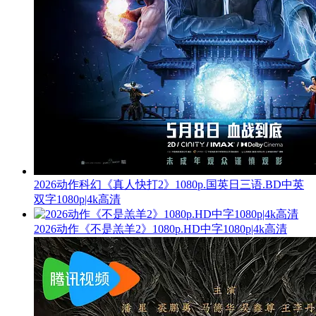
2026动作科幻《真人快打2》1080p.国英日三语.BD中英
双字1080p|4k高清
2026动作《不是羔羊2》1080p.HD中字1080p|4k高清