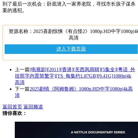
到了最后一次机会：卧底潜入一家养老院，寻找市长孩子谋杀
案的逃犯。
资源名称：2025喜剧惊悚《有点怪2》1080p.HD中字1080p|4
高清
进入下载页面
上一篇
[电视剧][2011][香港][关西风雨睛][5集全][粤语_外
挂简字内置简繁字][TS_每集约1.87GB][9.41G]1080p|4k
高清
下一篇
2025剧情《阿姆鲁姆》1080p.HD中字1080p|4k高
清
返回首页
返回频道
猜你喜欢：