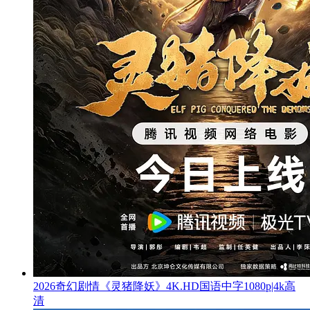
2026奇幻剧情《灵猪降妖》4K.HD国语中字1080p|4k高
清