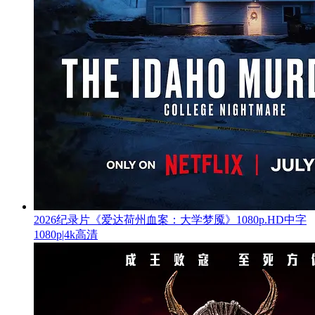
2026纪录片《爱达荷州血案：大学梦魇》1080p.HD中字
1080p|4k高清