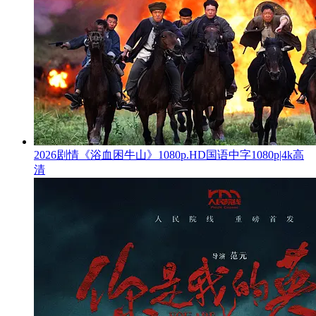
2026剧情《浴血困牛山》1080p.HD国语中字1080p|4k高
清