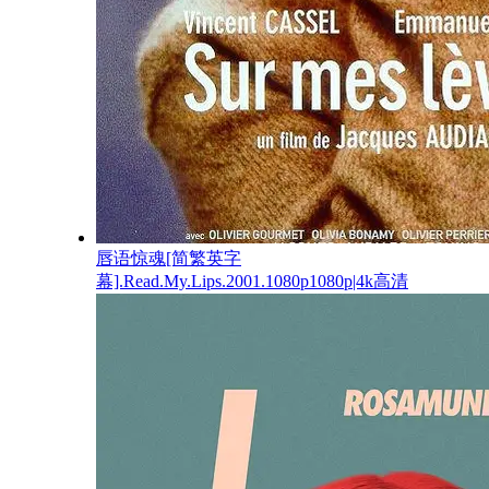
唇语惊魂[简繁英字
幕].Read.My.Lips.2001.1080p1080p|4k高清