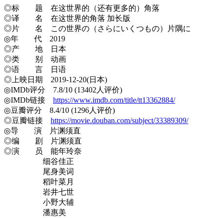
◎标 题 在这世界的（还有更多的）角落
◎译 名 在这世界的角落 加长版
◎片 名 この世界の（さらにいくつもの）片隅に
◎年 代 2019
◎产 地 日本
◎类 别 动画
◎语 言 日语
◎上映日期 2019-12-20(日本)
◎IMDb评分 7.8/10 (13402人评价)
◎IMDb链接
https://www.imdb.com/title/tt13362884/
◎豆瓣评分 8.4/10 (1296人评价)
◎豆瓣链接
https://movie.douban.com/subject/33389309/
◎导 演 片渊须直
◎编 剧 片渊须直
◎演 员 能年玲奈
细谷佳正
尾身美词
稻叶菜月
岩井七世
小野大辅
潘惠美