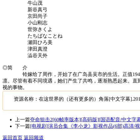
牛山茂
新谷真弓
京田尚子
小山刚志
世弥きくよ
たちばなことね
瀬田ひろ美
津田真澄
澁谷天外
◎简 介
铃嫁给了周作，开始了在广岛县吴市的生活。正值1944
凛。尽管有着不同境遇，她们产生了共鸣，逐渐熟悉起来。直
视的事物。
资源名称：在这世界的（还有更多的）角落[中文字幕].2019.Exten
上一篇
夺命狙击2[60帧率版本][高码版][国语配音/中文字幕].Snipe
下一篇
[电视剧]演员合集《李小龙》影视作品(6部)高清/视频
返回首页
返回频道