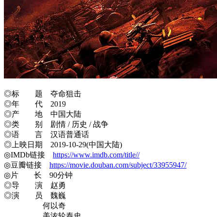
◎标 题 夺命狙击
◎年 代 2019
◎产 地 中国大陆
◎类 别 剧情 / 历史 / 战争
◎语 言 汉语普通话
◎上映日期 2019-10-29(中国大陆)
◎IMDb链接
https://www.imdb.com/title//
◎豆瓣链接
https://movie.douban.com/subject/33955947/
◎片 长 90分钟
◎导 演 赵勇
◎演 员 魏巍
何以奇
美浓轮泰史