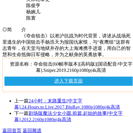
陈俊亨
杨婉儿
陈寰
◎简 介
《夺命狙击》以淞沪抗战为时代背景，讲述从战场死
里逃生的中国狙击手杨浩天为报国仇家恨，与“夜鹰组”这群有
志青年，在天堂与地狱并存的大上海滩携手进退，用自己的智
慧和生命抵御日军侵略，并为之献身的英勇故事。
资源名称：夺命狙击[60帧率版本][高码版][国语配音/中文字
幕].Sniper.2019.2160p1080p|4k高清
进入下载页面
上一篇
24小时：末路重生[中文字
幕].24.Hours.to.Live.2017.BluRay.1080p1080p|4k高清
下一篇
剧场版魔法少女小圆.前篇.起始的故事[中文字
幕].2012.2160p1080p|4k高清
返回首页
返回频道