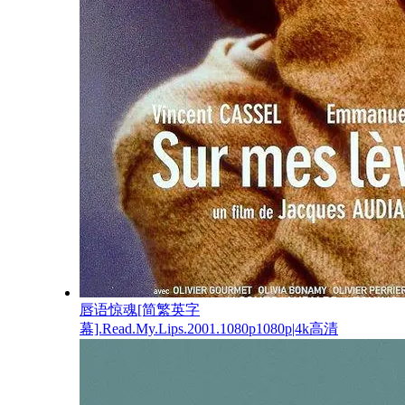
唇语惊魂[简繁英字
幕].Read.My.Lips.2001.1080p1080p|4k高清