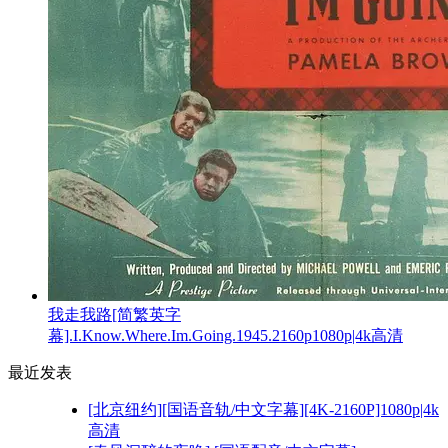
我走我路[简繁英字
幕].I.Know.Where.Im.Going.1945.2160p1080p|4k高清
最近发表
[北京纽约][国语音轨/中文字幕][4K-2160P]1080p|4k
高清