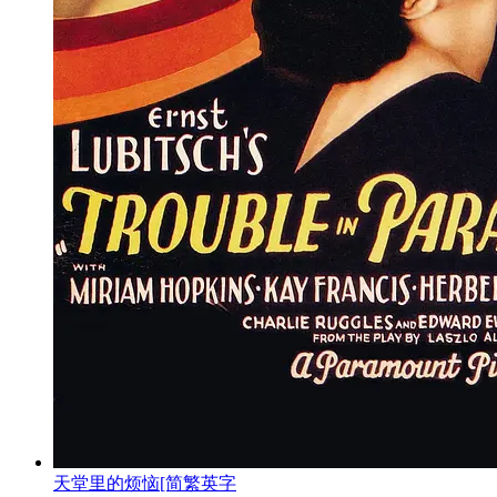
天堂里的烦恼[简繁英字