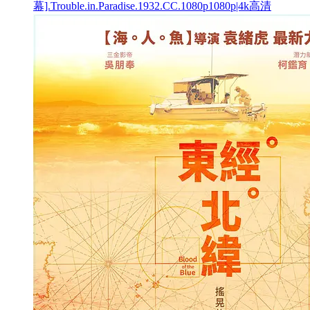
幕].Trouble.in.Paradise.1932.CC.1080p1080p|4k高清