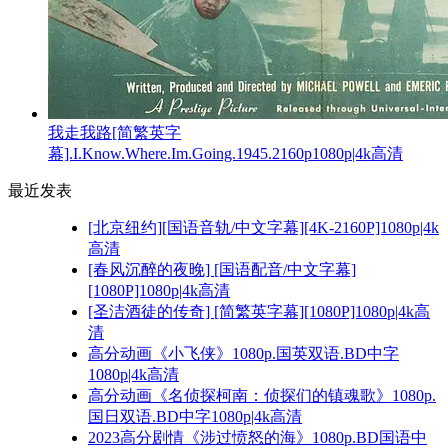
我走我路[简繁英字
幕].I.Know.Where.Im.Going.1945.2160p1080p|4k高清
最近发表
[北京纽约][国语音轨/中文字幕][4K-2160P]1080p|4k
高清
[春风沉醉的夜晚] [国语配音/中文字幕]
[1080P]1080p|4k高清
[圣洁酒徒的传奇] [简繁英字幕][1080P]1080p|4k高
清
高分动画《小飞侠》1080p.国英双语.BD中字
1080p|4k高清
高分动画《名侦探柯南：侦探们的镇魂歌》1080p.
国日双语.BD中字1080p|4k高清
2023高分剧情《涉过愤怒的海》1080p.BD国语中