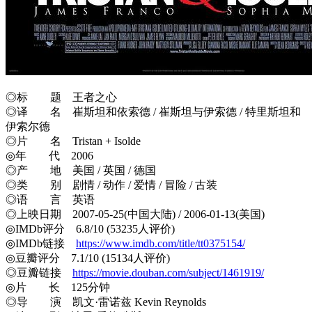
◎标 题 王者之心
◎译 名 崔斯坦和依索德 / 崔斯坦与伊索德 / 特里斯坦和
伊索尔德
◎片 名 Tristan + Isolde
◎年 代 2006
◎产 地 美国 / 英国 / 德国
◎类 别 剧情 / 动作 / 爱情 / 冒险 / 古装
◎语 言 英语
◎上映日期 2007-05-25(中国大陆) / 2006-01-13(美国)
◎IMDb评分 6.8/10 (53235人评价)
◎IMDb链接
https://www.imdb.com/title/tt0375154/
◎豆瓣评分 7.1/10 (15134人评价)
◎豆瓣链接
https://movie.douban.com/subject/1461919/
◎片 长 125分钟
◎导 演 凯文·雷诺兹 Kevin Reynolds