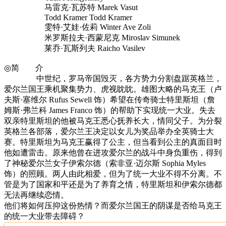
马雷克·瓦苏特 Marek Vasut
Todd Kramer Todd Kramer
雯特·艾娃·佐莉 Winter Ave Zoli
米罗斯拉夫·西蒙尼克 Miroslav Simunek
莱乔·瓦斯列夫 Raicho Vasilev
◎简 介
中世纪，罗马帝国毁灭，各方势力分割盘踞英格兰，
爱尔兰国王乘机聚集势力、虎视眈眈。雄图大略的马克王（卢
夫斯·塞维尔 Rufus Sewell 饰）希望在传奇骑士特里斯坦（詹
姆斯·弗兰科 James Franco 饰）的帮助下实现统一大业。失去
双亲特里斯坦的他被马克王悉心抚养长大，情同父子。为分裂
英格兰各部落，爱尔兰王决定以女儿为奖品举办全英骑士大
赛。特里斯坦为马克王赢得了公主，但当看到公主的真面目时
他如遭雷击。原来他曾在进攻爱尔兰的战斗中身负重伤，得到
了神秘爱尔兰女子伊索尔德（索非亚·迈尔斯 Sophia Myles
饰）的照顾。两人由此相爱，但为了统一大业不得不分离。不
管是为了国家和平还是为了养育之情，特里斯坦和伊索尔德都
无法再继续恋情。
他们将如何压抑这份热情？而爱尔兰国王的阴谋是否给马克王
的统一大业带去障碍？