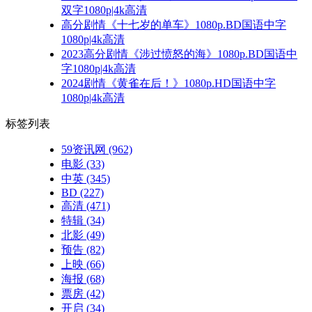
双字1080p|4k高清
高分剧情《十七岁的单车》1080p.BD国语中字
1080p|4k高清
2023高分剧情《涉过愤怒的海》1080p.BD国语中
字1080p|4k高清
2024剧情《黄雀在后！》1080p.HD国语中字
1080p|4k高清
标签列表
59资讯网
(962)
电影
(33)
中英
(345)
BD
(227)
高清
(471)
特辑
(34)
北影
(49)
预告
(82)
上映
(66)
海报
(68)
票房
(42)
开启
(34)