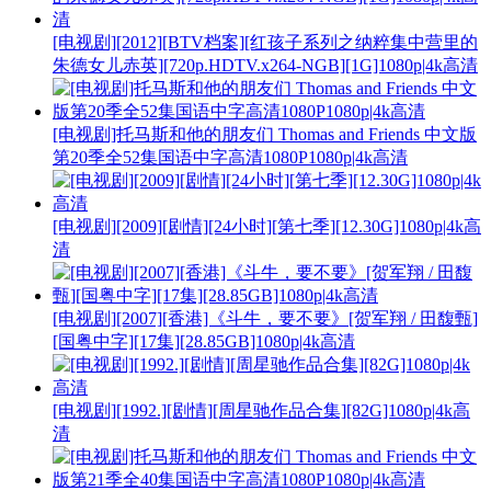
[电视剧][2012][BTV档案][红孩子系列之纳粹集中营里的
朱德女儿赤英][720p.HDTV.x264-NGB][1G]1080p|4k高清
[电视剧]托马斯和他的朋友们 Thomas and Friends 中文版
第20季全52集国语中字高清1080P1080p|4k高清
[电视剧][2009][剧情][24小时][第七季][12.30G]1080p|4k高
清
[电视剧][2007][香港]《斗牛，要不要》[贺军翔 / 田馥甄]
[国粤中字][17集][28.85GB]1080p|4k高清
[电视剧][1992.][剧情][周星驰作品合集][82G]1080p|4k高
清