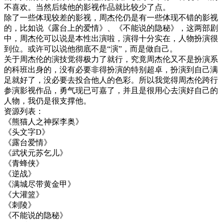
不喜欢。当然后续他的影视作品就比较少了点。
除了一些体现较差的影视，周杰伦仍是有一些体现不错的影视
的，比如说《露台上的爱情》、《不能说的隐秘》，这两部剧
中，周杰伦可以说是本性出演啦，演得十分实在，人物扮演很
到位。或许可以说他彻底不是“演”，而是做自己。
关于周杰伦的演技觉得极力了就行，究竟周杰伦又不是扮演系
的科班出身的，没有必要非得扮演的特别超卓，扮演到自己满
足就好了，没必要去投合他人的色彩。所以我觉得周杰伦跨行
参演影视作品，勇气现已可嘉了，并且是很用心去演好自己的
人物，我仍是很支撑他。
资源列表：
《熊猫人之神探李奥》
《头文字D》
《露台爱情》
《武状元苏乞儿》
《青蜂侠》
《逆战》
《满城尽带黄金甲》
《大灌篮》
《刺陵》
《不能说的隐秘》