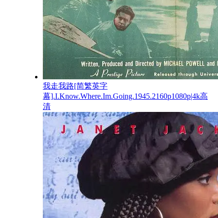
我走我路[简繁英字
幕].I.Know.Where.Im.Going.1945.2160p1080p|4k高
清