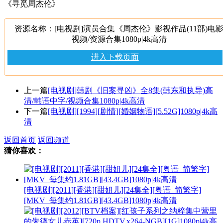
《寻觅周杰伦》
资源名称：[电视剧]演员合集《周杰伦》影视作品(11部)电
视频/资源合集1080p|4k高清
进入下载页面
上一篇
[电视剧]韩剧《旧案寻凶》全8集(韩东和执导)高
清/韩语中字/视频合集1080p|4k高清
下一篇
[电视剧][1994][剧情][婚姻物语][5.52G]1080p|4k高
清
返回首页
返回频道
猜你喜欢：
[电视剧][2011][香港][甜姐儿][24集全][粤语_简繁字]
[MKV_每集约1.81GB][43.4GB]1080p|4k高清