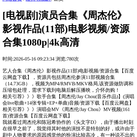
[电视剧]演员合集《周杰伦》
影视作品(11部)电影视频/资源
合集1080p|4k高清
时间:2026-05-16 09:23:34
浏览:780次
艺人合集《周杰伦》影视作品(11部)电影视频/资源合集【百度
云网盘下载】，资源共包括周杰伦参演11部视频合集
（14.73GB），视频为MP4/RMVB/MKV格局,该资源做防调和
压缩包处理，需求下载到电脑后解压播映，介怀勿购！
相关引荐》》》歌手合集【周杰伦/Jay Chou(音乐作品)】(演唱
会live歌曲+14张专辑+EP+单曲)音频/资源下载【百度云网盘】
相关引荐》》》演唱会MV《周杰伦/Jay Chou》MV视频(161
首)资源合集【百度云网盘下载】
我就看过周杰伦和陈冠希协作的《头文字D》，由于播出时刻
在很早之前了，我觉得其时他的演技不是特别的好，或许由于
剧中人物要求的原因感觉他的扮演比较高冷，有一种说不出的