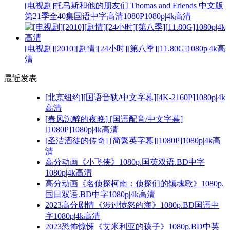
[电视剧]托马斯和他的朋友们 Thomas and Friends 中文版
第21季全40集国语中字高清1080P1080p|4k高清
[电视剧][2010][剧情][24小时][第八季][11.80G]1080p|4k高
清
最近发表
[北京纽约][国语音轨/中文字幕][4K-2160P]1080p|4k
高清
[春风沉醉的夜晚] [国语配音/中文字幕]
[1080P]1080p|4k高清
[圣洁酒徒的传奇] [简繁英字幕][1080P]1080p|4k高
清
高分动画《小飞侠》1080p.国英双语.BD中字
1080p|4k高清
高分动画《名侦探柯南：侦探们的镇魂歌》1080p.
国日双语.BD中字1080p|4k高清
2023高分剧情《涉过愤怒的海》1080p.BD国语中
字1080p|4k高清
2023恐怖惊悚《艾米利亚的孩子》1080p.BD中英