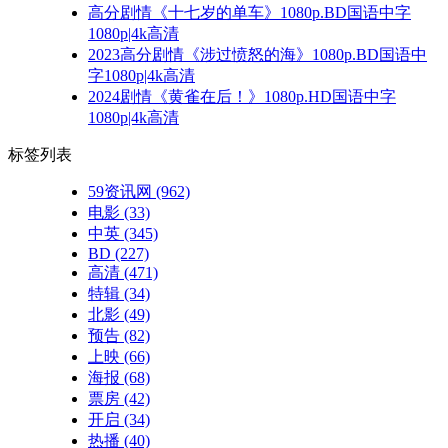
高分剧情《十七岁的单车》1080p.BD国语中字
1080p|4k高清
2023高分剧情《涉过愤怒的海》1080p.BD国语中
字1080p|4k高清
2024剧情《黄雀在后！》1080p.HD国语中字
1080p|4k高清
标签列表
59资讯网
(962)
电影
(33)
中英
(345)
BD
(227)
高清
(471)
特辑
(34)
北影
(49)
预告
(82)
上映
(66)
海报
(68)
票房
(42)
开启
(34)
热播
(40)