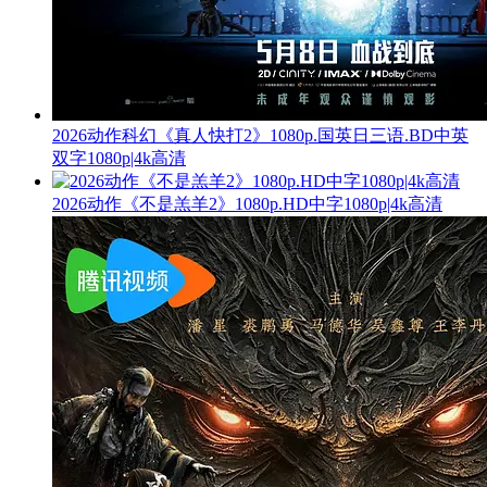
2026动作科幻《真人快打2》1080p.国英日三语.BD中英
双字1080p|4k高清
2026动作《不是羔羊2》1080p.HD中字1080p|4k高清