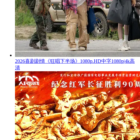
2026喜剧剧情《狂唱下半场》1080p.HD中字1080p|4k高
清