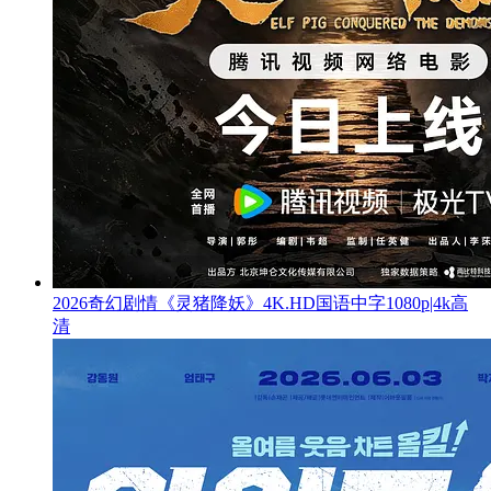
2026奇幻剧情《灵猪降妖》4K.HD国语中字1080p|4k高
清