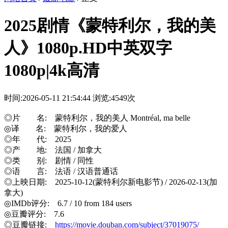
2025剧情《蒙特利尔，我的美
人》1080p.HD中英双字
1080p|4k高清
时间:2026-05-11 21:54:44
浏览:4549次
◎片 名: 蒙特利尔，我的美人 Montréal, ma belle
◎译 名: 蒙特利尔，我的爱人
◎年 代: 2025
◎产 地: 法国 / 加拿大
◎类 别: 剧情 / 同性
◎语 言: 法语 / 汉语普通话
◎上映日期: 2025-10-12(蒙特利尔新电影节) / 2026-02-13(加
拿大)
◎IMDb评分: 6.7 / 10 from 184 users
◎豆瓣评分: 7.6
◎豆瓣链接:
https://movie.douban.com/subject/37019075/