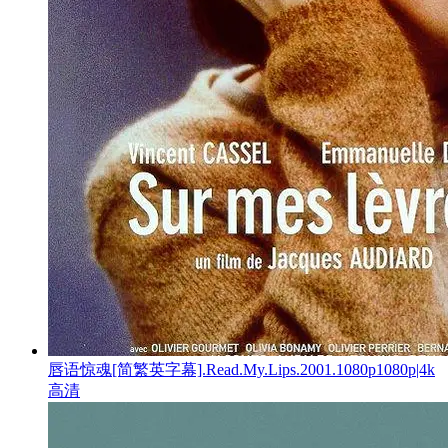
唇语惊魂[简繁英字幕].Read.My.Lips.2001.1080p1080p|4k
高清