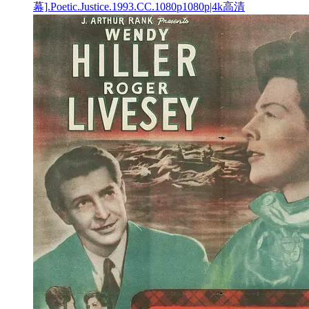
幕].Poetic.Justice.1993.CC.1080p1080p|4k高清