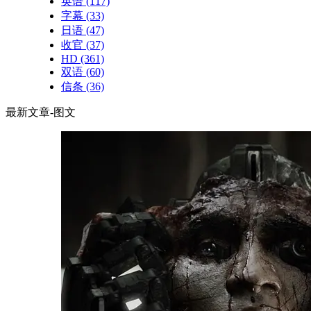
英语
(117)
字幕
(33)
日语
(47)
收官
(37)
HD
(361)
双语
(60)
信条
(36)
最新文章-图文