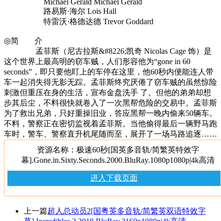
Michael Gerald Michael Gerald
路易斯·海尔 Lois Hall
特雷沃·格德达德 Trevor Goddard
◎简 介
孟菲斯（尼古拉斯&#8226;凯奇 Nicolas Cage 饰）是
这个世界上最高明的窃车贼，人们形容他为“gone in 60
seconds”，即只要他盯上的车停在这里，他60秒内便能连人带
车一起消失得无影无踪。孟菲斯终究厌倦了窃车贼的虽然惊险
刺激但重压在身的生活，宣布金盘洗手 了。但他的弟弟却想
步其后尘，不料很快就卷入了一次黑帮危险的交易中。孟菲斯
为了救出兄弟，只好重操旧业，答应黑帮一晚内偷来50辆车。
不料，警察正在密切监视着孟菲斯。当他偷得最后一辆野马跑
车时，警车、警察直升机尾随而至，展开了一场马路追逐……
资源名称：极速60秒[国英多音轨/简繁英特效字
幕].Gone.in.Sixty.Seconds.2000.BluRay.1080p1080p|4k高清
进入下载页面
上一篇
超人总动员2[国粤英多音轨/简繁英双语特效字