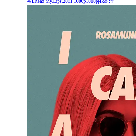
幕].Read.My.Lips.2001.1080p1080p|4k高清