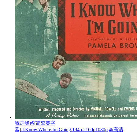
我走我路[简繁英字
幕].I.Know.Where.Im.Going.1945.2160p1080p|4k高清