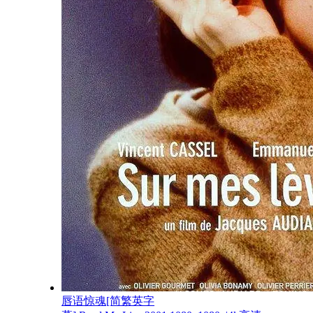
唇语惊魂[简繁英字