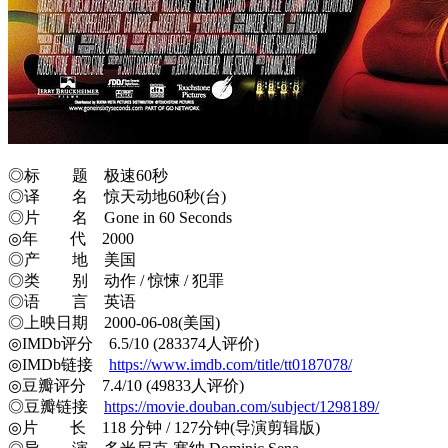
◎标 题 极速60秒
◎译 名 惊天动地60秒(台)
◎片 名 Gone in 60 Seconds
◎年 代 2000
◎产 地 美国
◎类 别 动作 / 惊悚 / 犯罪
◎语 言 英语
◎上映日期 2000-06-08(美国)
◎IMDb评分 6.5/10 (283374人评价)
◎IMDb链接
https://www.imdb.com/title/tt0187078/
◎豆瓣评分 7.4/10 (49833人评价)
◎豆瓣链接
https://movie.douban.com/subject/1298189/
◎片 长 118 分钟 / 127分钟(导演剪辑版)