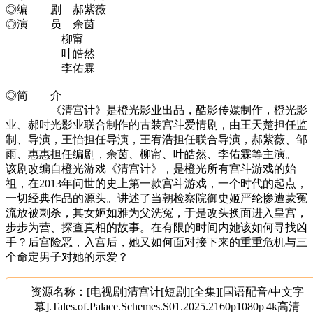
◎编 剧 郝紫薇
◎演 员 余茵
柳甯
叶皓然
李佑霖
◎简 介
《清宫计》是橙光影业出品，酷影传媒制作，橙光影
业、郝时光影业联合制作的古装宫斗爱情剧，由王天楚担任监
制、导演，王怡担任导演，王宥浩担任联合导演，郝紫薇、邹
雨、惠惠担任编剧，余茵、柳甯、叶皓然、李佑霖等主演。
该剧改编自橙光游戏《清宫计》，是橙光所有宫斗游戏的始
祖，在2013年问世的史上第一款宫斗游戏，一个时代的起点，
一切经典作品的源头。讲述了当朝检察院御史姬严纶惨遭蒙冤
流放被刺杀，其女姬如雅为父洗冤，于是改头换面进入皇宫，
步步为营、探查真相的故事。在有限的时间内她该如何寻找凶
手？后宫险恶，入宫后，她又如何面对接下来的重重危机与三
个命定男子对她的示爱？
资源名称：[电视剧]清宫计[短剧][全集][国语配音/中文字
幕].Tales.of.Palace.Schemes.S01.2025.2160p1080p|4k高清