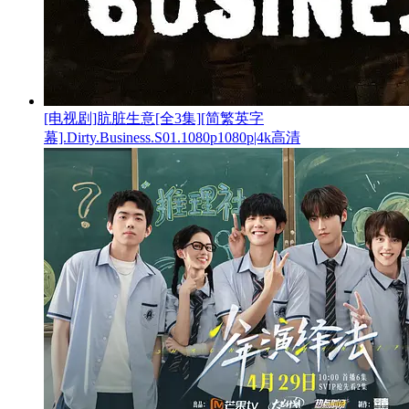
[电视剧]肮脏生意[全3集][简繁英字
幕].Dirty.Business.S01.1080p1080p|4k高清