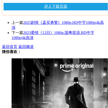
进入下载页面
上一篇
2025剧情《孟买勇警》1080p.HD中字1080p|4k高
清
下一篇
2023爱情《12日》1080p.国粤双语.BD中字
1080p|4k高清
返回首页
返回频道
猜你喜欢：