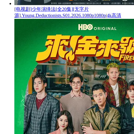
[电视剧]少年演绎法[全20集][无字片
源].Young.Deductionists.S01.2026.1080p1080p|4k高清