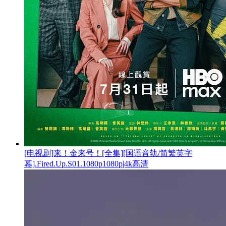
[电视剧]来！金来号！[全集][国语音轨/简繁英字
幕].Fired.Up.S01.1080p1080p|4k高清