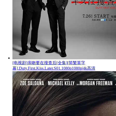
[电视剧]亲吻要在搜查后[全集][简繁英字
幕].Duty.First.Kiss.Later.S01.1080p1080p|4k高清