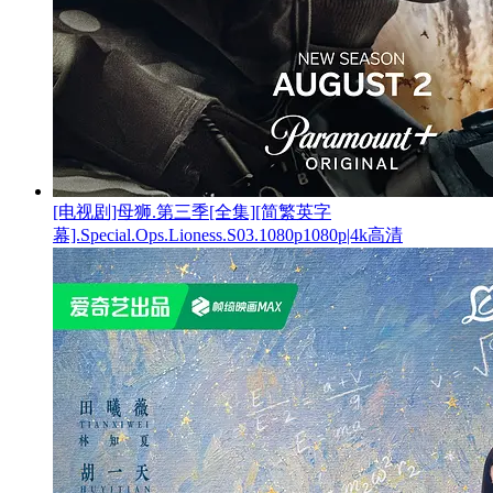
[电视剧]母狮.第三季[全集][简繁英字
幕].Special.Ops.Lioness.S03.1080p1080p|4k高清