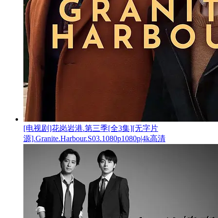
[电视剧]花岗岩港.第三季[全3集][无字片
源].Granite.Harbour.S03.1080p1080p|4k高清