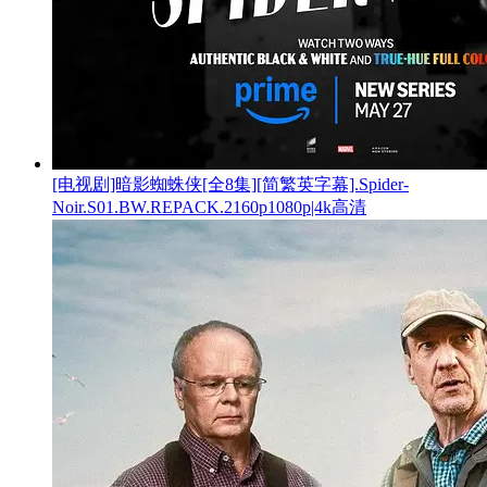
[电视剧]暗影蜘蛛侠[全8集][简繁英字幕].Spider-
Noir.S01.BW.REPACK.2160p1080p|4k高清