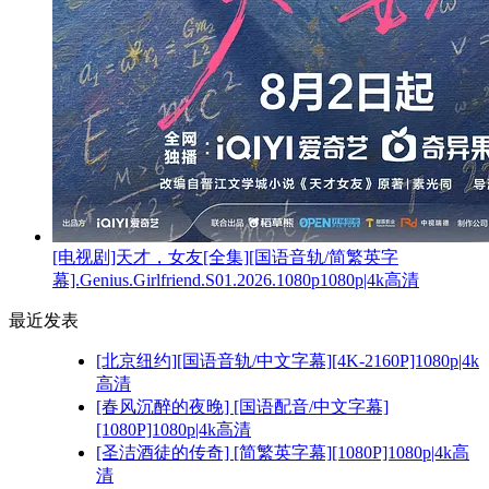
[电视剧]天才，女友[全集][国语音轨/简繁英字
幕].Genius.Girlfriend.S01.2026.1080p1080p|4k高清
最近发表
[北京纽约][国语音轨/中文字幕][4K-2160P]1080p|4k
高清
[春风沉醉的夜晚] [国语配音/中文字幕]
[1080P]1080p|4k高清
[圣洁酒徒的传奇] [简繁英字幕][1080P]1080p|4k高
清