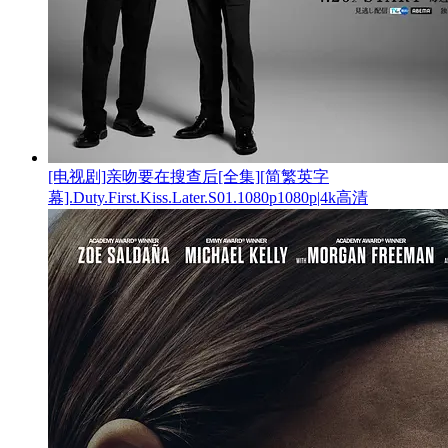
[电视剧]亲吻要在搜查后[全集][简繁英字
幕].Duty.First.Kiss.Later.S01.1080p1080p|4k高清