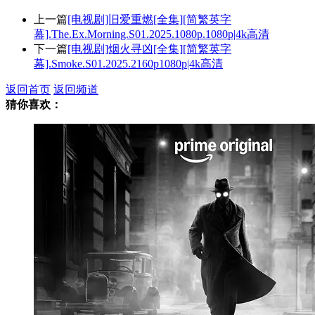
上一篇
[电视剧]旧爱重燃[全集][简繁英字
幕].The.Ex.Morning.S01.2025.1080p.1080p|4k高清
下一篇
[电视剧]烟火寻凶[全集][简繁英字
幕].Smoke.S01.2025.2160p1080p|4k高清
返回首页
返回频道
猜你喜欢：