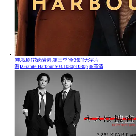
[电视剧]花岗岩港.第三季[全3集][无字片
源].Granite.Harbour.S03.1080p1080p|4k高清