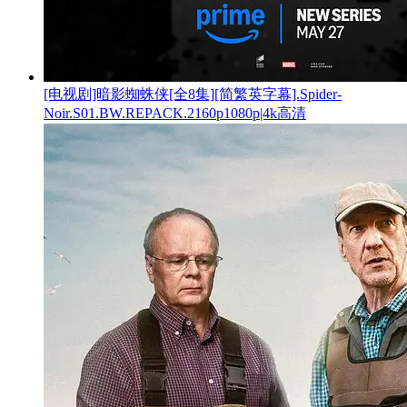
[电视剧]暗影蜘蛛侠[全8集][简繁英字幕].Spider-
Noir.S01.BW.REPACK.2160p1080p|4k高清