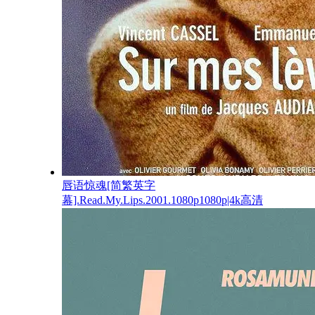
唇语惊魂[简繁英字
幕].Read.My.Lips.2001.1080p1080p|4k高清