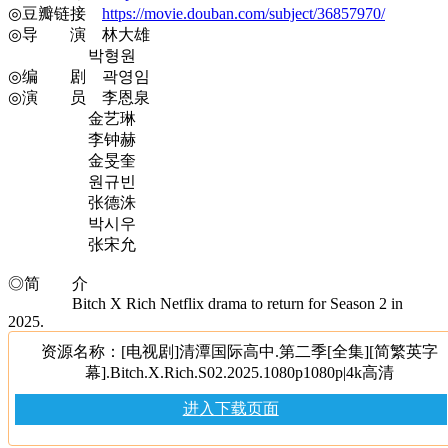
◎豆瓣链接
https://movie.douban.com/subject/36857970/
◎导 演 林大雄
박형원
◎编 剧 곽영임
◎演 员 李恩泉
金艺琳
李钟赫
金旻奎
원규빈
张德洙
박시우
张宋允
◎简 介
Bitch X Rich Netflix drama to return for Season 2 in
2025.
资源名称：[电视剧]清潭国际高中.第二季[全集][简繁英字
幕].Bitch.X.Rich.S02.2025.1080p1080p|4k高清
进入下载页面