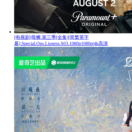
[电视剧]母狮.第三季[全集][简繁英字
幕].Special.Ops.Lioness.S03.1080p1080p|4k高清