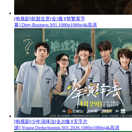
[电视剧]肮脏生意[全3集][简繁英字
幕].Dirty.Business.S01.1080p1080p|4k高清
[电视剧]少年演绎法[全20集][无字片
源].Young.Deductionists.S01.2026.1080p1080p|4k高清