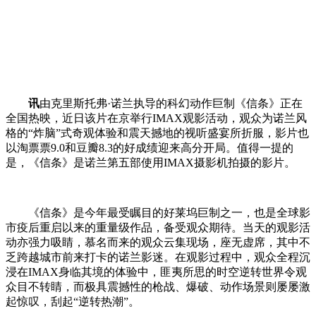
讯
由克里斯托弗·诺兰执导的科幻动作巨制《信条》正在
全国热映，近日该片在京举行IMAX观影活动，观众为诺兰风
格的“炸脑”式奇观体验和震天撼地的视听盛宴所折服，影片也
以淘票票9.0和豆瓣8.3的好成绩迎来高分开局。值得一提的
是，《信条》是诺兰第五部使用IMAX摄影机拍摄的影片。
《信条》是今年最受瞩目的好莱坞巨制之一，也是全球影
市疫后重启以来的重量级作品，备受观众期待。当天的观影活
动亦强力吸睛，慕名而来的观众云集现场，座无虚席，其中不
乏跨越城市前来打卡的诺兰影迷。在观影过程中，观众全程沉
浸在IMAX身临其境的体验中，匪夷所思的时空逆转世界令观
众目不转睛，而极具震撼性的枪战、爆破、动作场景则屡屡激
起惊叹，刮起“逆转热潮”。