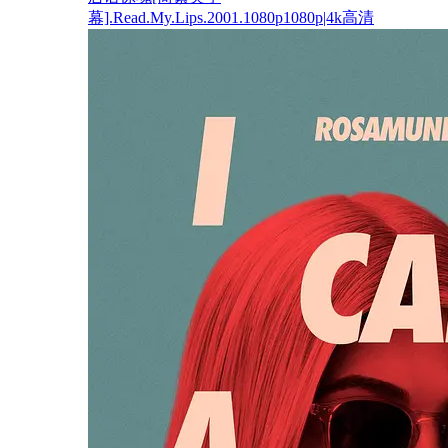
幕].Read.My.Lips.2001.1080p1080p|4k高清