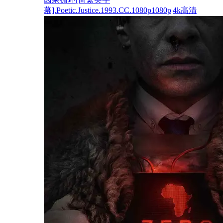
幕].Poetic.Justice.1993.CC.1080p1080p|4k高清