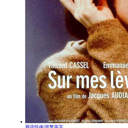
唇语惊魂[简繁英字