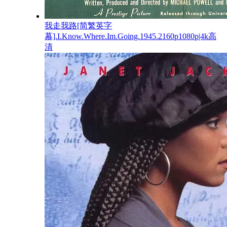
我走我路[简繁英字
幕].I.Know.Where.Im.Going.1945.2160p1080p|4k高
清