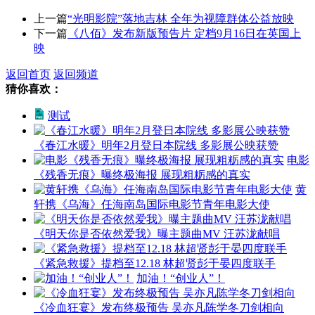
上一篇
“光明影院”落地吉林 全年为视障群体公益放映
下一篇
《八佰》发布新版预告片 定档9月16日在英国上
映
返回首页
返回频道
猜你喜欢：
测试
《春江水暖》明年2月登日本院线 多影展公映获赞
电影
《残香无痕》曝终极海报 展现粗粝感的真实
黄
轩携《乌海》任海南岛国际电影节青年电影大使
《明天你是否依然爱我》曝主题曲MV 汪苏泷献唱
《紧急救援》提档至12.18 林超贤彭于晏四度联手
加油！“创业人”！
《冷血狂宴》发布终极预告 吴亦凡陈学冬刀剑相向