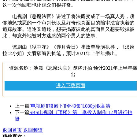
这一次他回归也让观众们很好奇。
电视剧《恶魔法官》讲述了将法庭变成了一场真人秀，凄
惨地惩戒恶的一个审判长以及好奇他真面目的陪审法官执着的
追踪故事。追逐又追逐，想要揭露彼此的真面目又想要毁掉彼
此，却意外地被对方迷惑的两个男人的故事。
该剧由《狱中花》《赤月青日》崔政奎导演执导，《汉谟
拉比小姐》文宥硕编剧执笔，预计2021年上半年播出。
资源名称：池晟《恶魔法官》即将开拍 预计2021年上半年
出
进入下载页面
上一篇
[电视剧][狼殿下][全49集]1080p|4k高清
下一篇
SBS电视剧《顶楼》第二季投入制作 12月进行拍
摄
返回首页
返回频道
猜你喜欢：