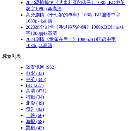
2023恐怖惊悚《艾米利亚的孩子》1080p.BD中英
双字1080p|4k高清
高分剧情《十七岁的单车》1080p.BD国语中字
1080p|4k高清
2023高分剧情《涉过愤怒的海》1080p.BD国语中
字1080p|4k高清
2024剧情《黄雀在后！》1080p.HD国语中字
1080p|4k高清
标签列表
59资讯网
(962)
电影
(33)
中英
(345)
BD
(227)
高清
(471)
特辑
(34)
北影
(49)
预告
(82)
上映
(66)
海报
(68)
票房
(42)