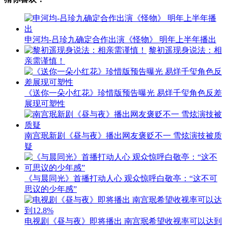
申河均-吕珍九确定合作出演《怪物》 明年上半年播出
黎初遥现身说法：相
亲需谨慎！
《送你一朵小红花》珍惜版预告曝光 易烊千玺角色反差
展现可塑性
南宫珉新剧《昼与夜》播出网友褒贬不一 雪炫演技被质
疑
《与晨同光》首播打动人心 观众惊呼白敬亭：“这不可
思议的少年感”
电视剧《昼与夜》即将播出 南宫珉希望收视率可以达到