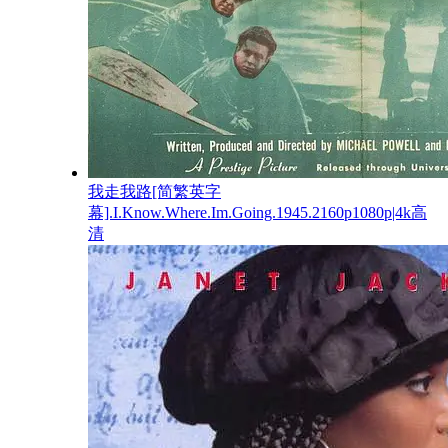
我走我路[简繁英字
幕].I.Know.Where.Im.Going.1945.2160p1080p|4k高
清