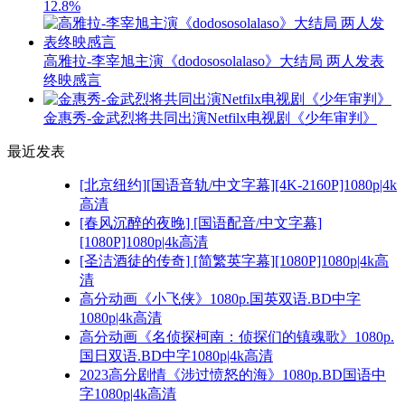
12.8%
高雅拉-李宰旭主演《dodososolalaso》大结局 两人发表
终映感言
金惠秀-金武烈将共同出演Netfilx电视剧《少年审判》
最近发表
[北京纽约][国语音轨/中文字幕][4K-2160P]1080p|4k
高清
[春风沉醉的夜晚] [国语配音/中文字幕]
[1080P]1080p|4k高清
[圣洁酒徒的传奇] [简繁英字幕][1080P]1080p|4k高
清
高分动画《小飞侠》1080p.国英双语.BD中字
1080p|4k高清
高分动画《名侦探柯南：侦探们的镇魂歌》1080p.
国日双语.BD中字1080p|4k高清
2023高分剧情《涉过愤怒的海》1080p.BD国语中
字1080p|4k高清