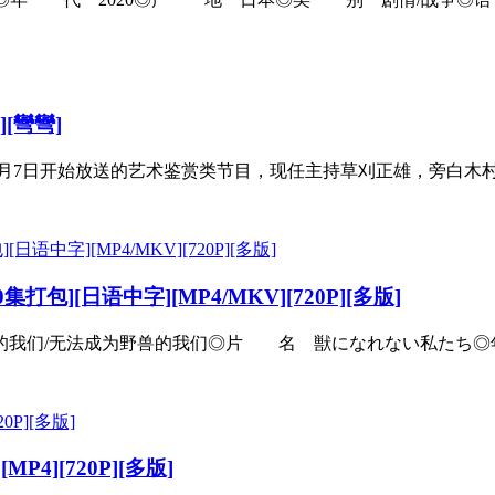
][彎彎]
4月7日开始放送的艺术鉴赏类节目，现任主持草刈正雄，旁白木村多江
][日语中字][MP4/MKV][720P][多版]
我们/无法成为野兽的我们◎片 名 獣になれない私たち◎年 代
MP4][720P][多版]