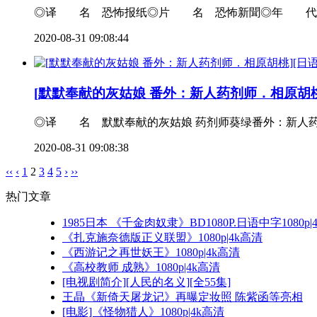
◎译 名 恐怖报纸◎片 名 恐怖新聞◎年 代 2020
2020-08-31 09:08:44
[默默奉献的灰姑娘 番外：新人药剂师．相原胡桃][日语
◎译 名 默默奉献的灰姑娘 药剂师葵绿番外：新人药剂师
2020-08-31 09:08:38
‹‹
‹
1
2
3
4
5
›
››
热门文章
1985日本 《千金肉奴隶》BD1080P.日语中字1080p|
《扎克施奈德版正义联盟》1080p|4k高清
《西游记之再世妖王》1080p|4k高清
《高校教师 成熟》1080p|4k高清
[电视剧简介][人民的名义][全55集]
王晶《新倚天屠龙记》再曝定妆照 陈紫函等亮相
[电影]《怪物猎人》1080p|4k高清