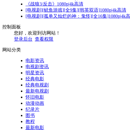
《战狼3/反击》1080p|4k高清
[电视剧][鱿鱼游戏][全9集][韩英双语]1080p|4k高清
[电视剧][孤单又灿烂的神：鬼怪][全16集]1080p|4k
控制面板
您好，欢迎到访网站！
登录后台
查看权限
网站分类
电影资讯
电视剧资讯
明星资讯
经典电影
经典电视剧
最新电视剧
怀旧电影
动漫动画
纪录片
图书
教程
最新电影