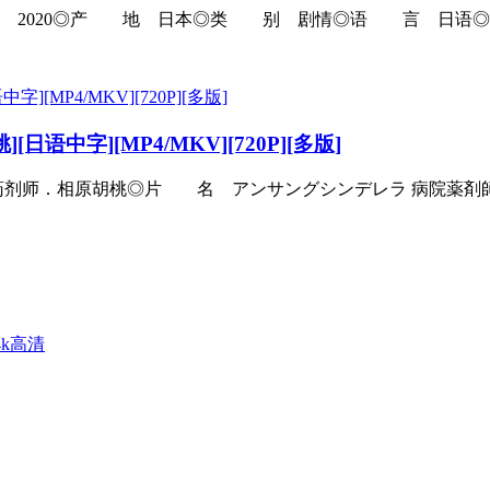
◎产 地 日本◎类 别 剧情◎语 言 日语◎上映日期 202
中字][MP4/MKV][720P][多版]
．相原胡桃◎片 名 アンサングシンデレラ 病院薬剤師 葵みど
4k高清