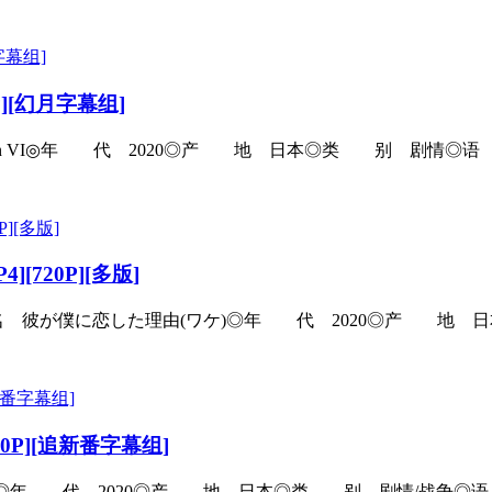
P][幻月字幕组]
n VI◎年 代 2020◎产 地 日本◎类 别 剧情◎语 言
[720P][多版]
が僕に恋した理由(ワケ)◎年 代 2020◎产 地 日本◎类
[720P][追新番字幕组]
陽の子◎年 代 2020◎产 地 日本◎类 别 剧情/战争◎语 言