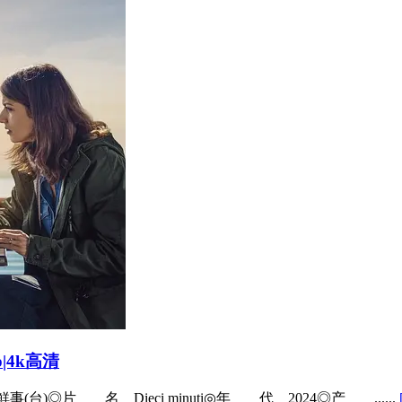
0p|4k高清
(台)◎片 名 Dieci minuti◎年 代 2024◎产 ......