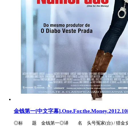
金钱第一[中文字幕].One.For.the.Money.2012.10
◎标 题 金钱第一◎译 名 头号冤家(台) / 猎金女王(港) /