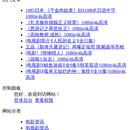
1985日本 《千金肉奴隶》BD1080P.日语中字
1080p|4k高清
《扎克施奈德版正义联盟》1080p|4k高清
《西游记之再世妖王》1080p|4k高清
《高校教师 成熟》1080p|4k高清
[电视剧简介][人民的名义][全55集]
王晶《新倚天屠龙记》再曝定妆照 陈紫函等亮相
[电影]《怪物猎人》1080p|4k高清
《战狼3/反击》1080p|4k高清
[电视剧][鱿鱼游戏][全9集][韩英双语]1080p|4k高清
[电视剧][孤单又灿烂的神：鬼怪][全16集]1080p|4k
高清
控制面板
您好，欢迎到访网站！
登录后台
查看权限
网站分类
电影资讯
电视剧资讯