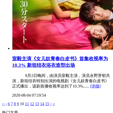
室毅主演《女儿奴青春白皮书》首集收视率为
10.3% 新垣结衣浴衣造型出场
8月2日晚间，由演员室毅主演，演员永野芽郁共
演，新垣结衣特别出演的电视剧《女儿奴青春白皮书》
正式播出，该剧首播收视率达到了10.3%......
[详细]
2020-08-04 07:19:54
‹‹
‹
6
7
8
9
10
11
12
13
14
15
›
››
热门文章