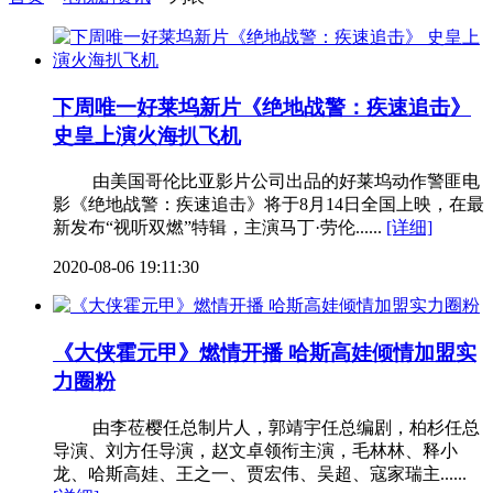
下周唯一好莱坞新片《绝地战警：疾速追击》
史皇上演火海扒飞机
由美国哥伦比亚影片公司出品的好莱坞动作警匪电
影《绝地战警：疾速追击》将于8月14日全国上映，在最
新发布“视听双燃”特辑，主演马丁·劳伦......
[详细]
2020-08-06 19:11:30
《大侠霍元甲》燃情开播 哈斯高娃倾情加盟实
力圈粉
由李莅樱任总制片人，郭靖宇任总编剧，柏杉任总
导演、刘方任导演，赵文卓领衔主演，毛林林、释小
龙、哈斯高娃、王之一、贾宏伟、吴超、寇家瑞主......