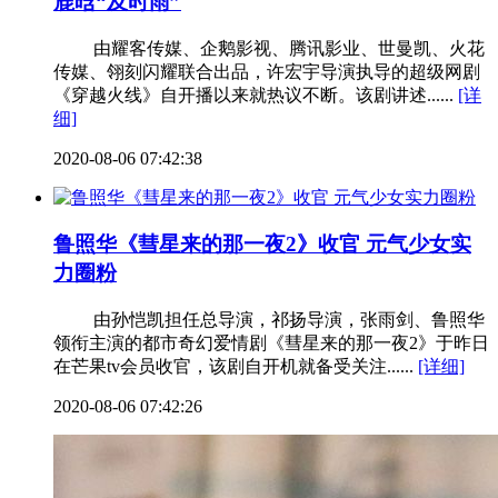
鹿晗“及时雨”
由耀客传媒、企鹅影视、腾讯影业、世曼凯、火花
传媒、翎刻闪耀联合出品，许宏宇导演执导的超级网剧
《穿越火线》自开播以来就热议不断。该剧讲述......
[详
细]
2020-08-06 07:42:38
鲁照华《彗星来的那一夜2》收官 元气少女实
力圈粉
由孙恺凯担任总导演，祁扬导演，张雨剑、鲁照华
领衔主演的都市奇幻爱情剧《彗星来的那一夜2》于昨日
在芒果tv会员收官，该剧自开机就备受关注......
[详细]
2020-08-06 07:42:26