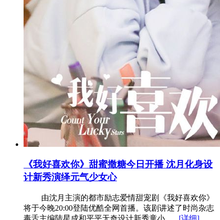
《我好喜欢你》甜蜜撒糖今日开播 沈月化身设
计新秀演绎元气少女心
由沈月主演的都市励志爱情甜宠剧《我好喜欢你》
将于今晚20:00登陆优酷全网首播。该剧讲述了时尚杂志
毒舌主编陆星成和平平无奇设计新秀童小......
[详细]